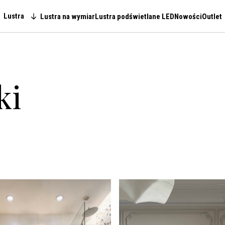
Lustra
Lustra na wymiar
Lustra podświetlane LED
Nowości
Outlet
Main navigation
ki