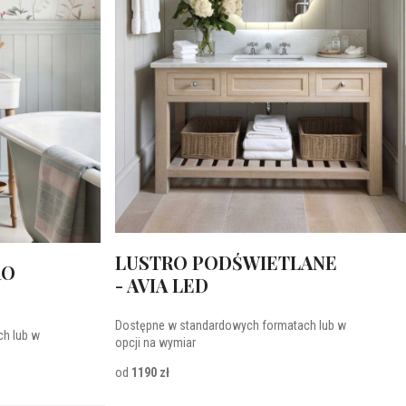
LUSTRO PODŚWIETLANE
RO
- AVIA LED
Dostępne w standardowych formatach lub w
h lub w
opcji na wymiar
od
1190 zł