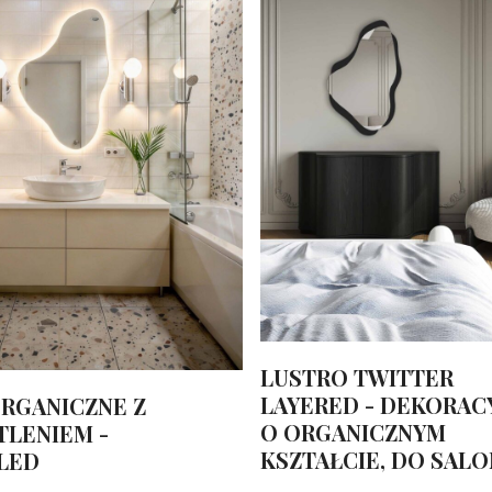
LUSTRO TWITTER
LAYERED - DEKORACY
RGANICZNE Z
O ORGANICZNYM
LENIEM -
KSZTAŁCIE, DO SAL
LED