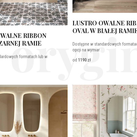
LUSTRO OWALNE RI
 orygin
OVAL W BIAŁEJ RAMI
OWALNE RIBBON
ZARNEJ RAMIE
Dostępne w standardowych formatac
opcji na wymiar
dardowych formatach lub w
od
1190 zł