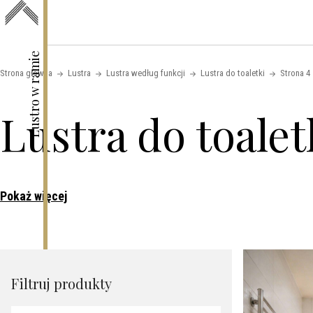
Skip to content
Lustro w ramie
Strona główna
Lustra
Lustra według funkcji
Lustra do toaletki
Strona 4
Lustra do toalet
Pokaż więcej
Filtruj produkty