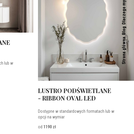
Dlaczego my
Blog
Strona główna
ANE
h lub w
LUSTRO PODŚWIETLANE
- RIBBON OVAL LED
Dostępne w standardowych formatach lub w
opcji na wymiar
od
1190 zł