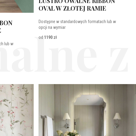
LUSTRO OWALNE RIBBON
OVAL W ZŁOTEJ RAMIE
BBON
Dostępne w standardowych formatach lub w
alne z
opcji na wymiar
E
od
1190 zł
h lub w