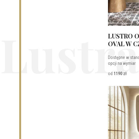
Lustra
LUSTRO 
OVAL W C
Dostępne w stan
opcji na wymiar
od
1190 zł