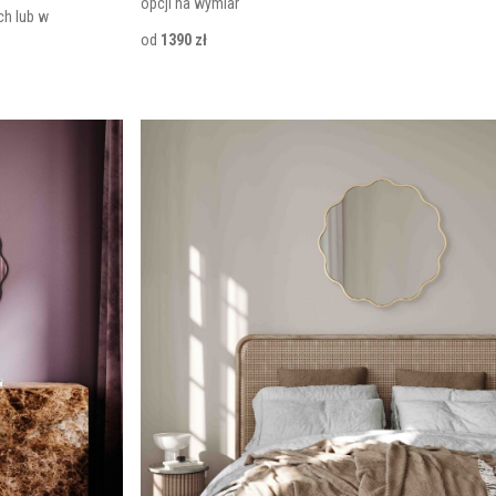
opcji na wymiar
h lub w
od
1390 zł