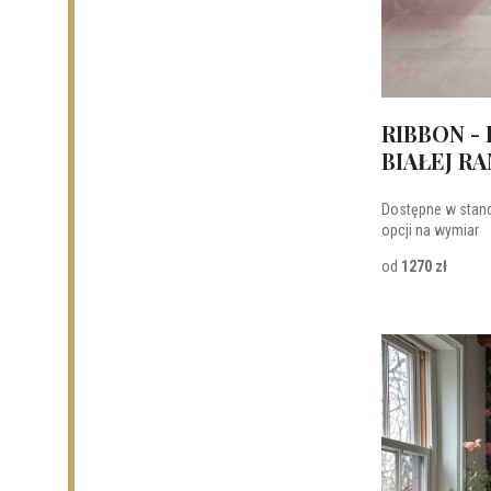
RIBBON -
BIAŁEJ R
Dostępne w stan
opcji na wymiar
od
1270 zł