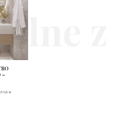
alne z
TRO
 –
h lub w