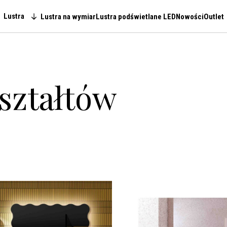
Lustra
Lustra na wymiar
Lustra podświetlane LED
Nowości
Outlet
Main navigation
ształtów