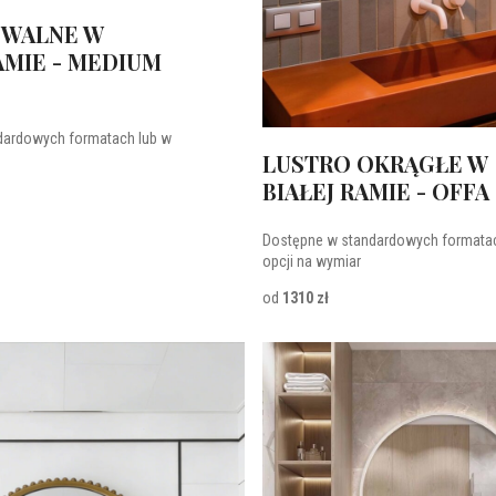
OWALNE W
AMIE - MEDIUM
dardowych formatach lub w
LUSTRO OKRĄGŁE W
BIAŁEJ RAMIE - OFFA
Dostępne w standardowych formatac
opcji na wymiar
od
1310 zł