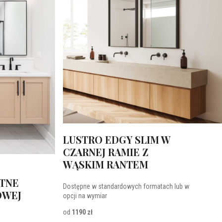
LUSTRO EDGY SLIM W
CZARNEJ RAMIE Z
WĄSKIM RANTEM
ĄTNE
Dostępne w standardowych formatach lub w
OWEJ
opcji na wymiar
od
1190 zł