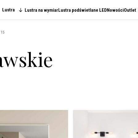
Lustra
Lustra na wymiar
Lustra podświetlane LED
Nowości
Outlet
Main navigation
 15
awskie