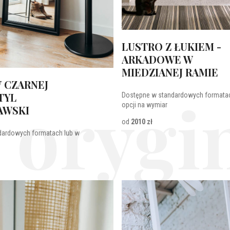
LUSTRO Z ŁUKIEM -
ARKADOWE W
MIEDZIANEJ RAMIE
 CZARNEJ
 orygin
TYL
Dostępne w standardowych formatac
opcji na wymiar
AWSKI
od
2010 zł
dardowych formatach lub w