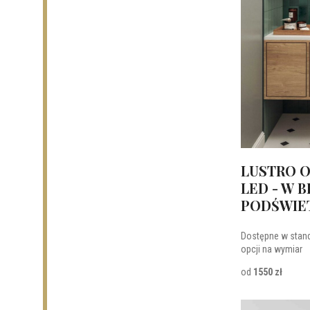
LUSTRO 
LED - W B
PODŚWIE
Dostępne w stan
opcji na wymiar
od
1550 zł