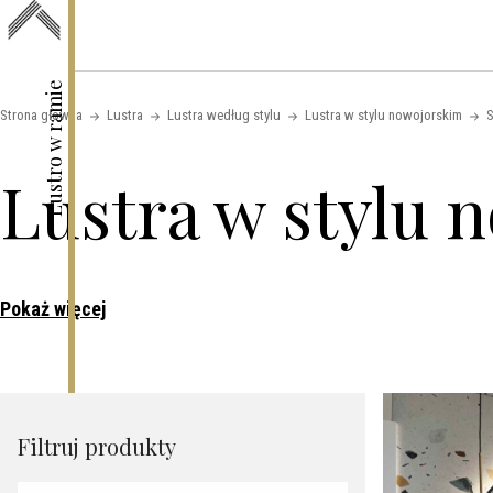
Skip to content
Lustro w ramie
Strona główna
Lustra
Lustra według stylu
Lustra w stylu nowojorskim
S
Lustra w stylu 
Pokaż więcej
Filtruj produkty