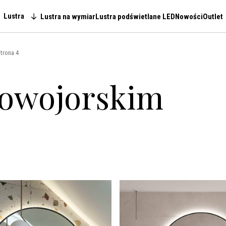
Lustra
Lustra na wymiar
Lustra podświetlane LED
Nowości
Outlet
Main navigation
trona 4
nowojorskim