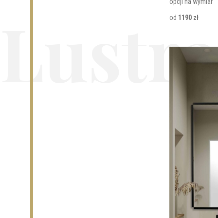
opcji na wymiar
Lustra
od
1190 zł