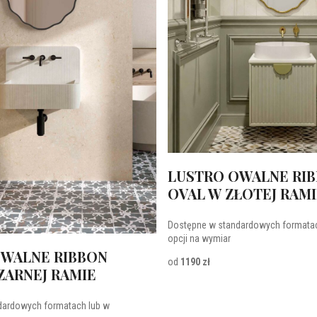
LUSTRO OWALNE RI
OVAL W ZŁOTEJ RAM
Dostępne w standardowych formatac
opcji na wymiar
OWALNE RIBBON
od
1190 zł
ZARNEJ RAMIE
dardowych formatach lub w