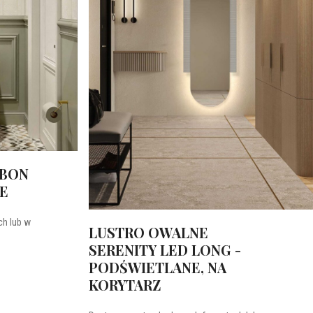
BBON
IE
h lub w
LUSTRO OWALNE
SERENITY LED LONG -
PODŚWIETLANE, NA
KORYTARZ