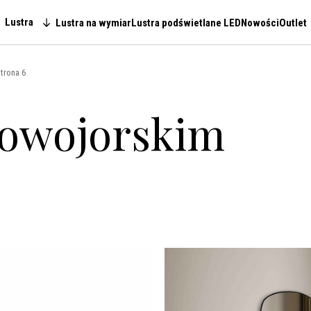
Lustra
Lustra na wymiar
Lustra podświetlane LED
Nowości
Outlet
Main navigation
trona 6
nowojorskim