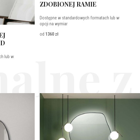
ZDOBIONEJ RAMIE
Dostępne w standardowych formatach lub w
opcji na wymiar
EJ
od
1360 zł
ED
alne z
h lub w