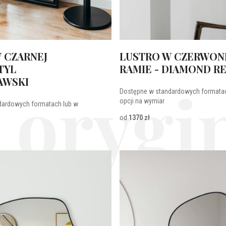
 CZARNEJ
LUSTRO W CZERWON
TYL
RAMIE - DIAMOND R
AWSKI
 orygin
Dostępne w standardowych formatac
opcji na wymiar
dardowych formatach lub w
od
1370 zł