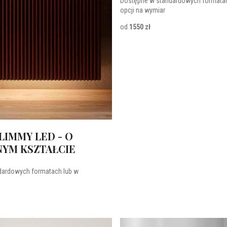
Dostępne w standardowych formatac
opcji na wymiar
od
1550 zł
LIMMY LED - O
YM KSZTAŁCIE
dardowych formatach lub w