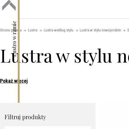
Skip to content
Lustro w ramie
Strona główna
Lustra
Lustra według stylu
Lustra w stylu nowojorskim
S
Lustra w stylu 
Pokaż więcej
Filtruj produkty