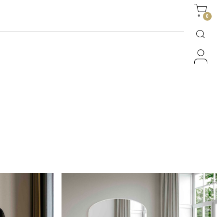
Side
0