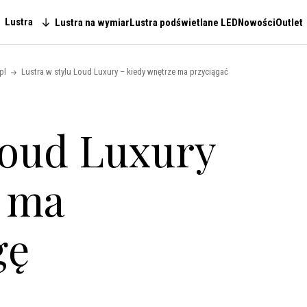
Lustra
Lustra na wymiar
Lustra podświetlane LED
Nowości
Outlet
Main navigation
pl
Lustra w stylu Loud Luxury – kiedy wnętrze ma przyciągać
Loud Luxury
e ma
gę