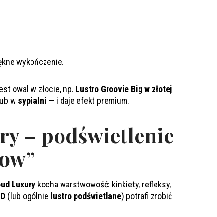
iękne wykończenie.
st owal w złocie, np.
Lustro Groovie Big w złotej
lub w
sypialni
— i daje efekt premium.
y – podświetlenie
wow”
oud Luxury
kocha warstwowość: kinkiety, refleksy,
ED
(lub ogólnie
lustro podświetlane
) potrafi zrobić