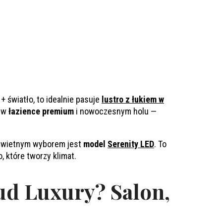
+ światło, to idealnie pasuje
lustro z łukiem w
e w
łazience premium
i nowoczesnym holu —
, świetnym wyborem jest
model
Serenity LED
. To
o, które tworzy klimat.
ud Luxury? Salon,