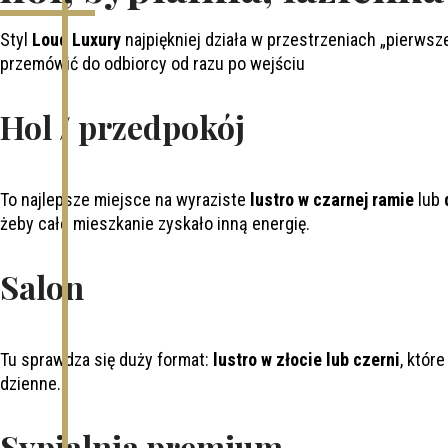
Styl
Loud Luxury
najpiękniej działa w przestrzeniach „pierwsz
przemówić do odbiorcy od razu po wejściu
Hol / przedpokój
To najlepsze miejsce na wyraziste
lustro w czarnej ramie
lub
żeby całe mieszkanie zyskało inną energię.
Salon
Tu sprawdza się duży format:
lustro w złocie lub czerni
, któr
dzienne.
Sypialnia premium