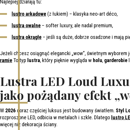
Najlepiej działają tu:
lustro arkadowe
(z łukiem) – klasyka neo-art déco,
lustra owalne
– softer luxury, ale nadal premium,
lustra okrągłe
– jeśli są duże, dobrze osadzone i mają p
Jeżeli chcesz osiągnąć elegancki „wow”, świetnym wyborem je
ramie
To typ
lustra
, który pięknie wygląda w
holu
,
garderobie
Lustra LED Loud Luxur
jako pożądany efekt „
W
2026
coraz częściej luksus jest budowany światłem.
Styl L
rozproszone LED, odbicia w metalach i szkle. Dlatego
lustro L
więcej niż dekoracja ściany.