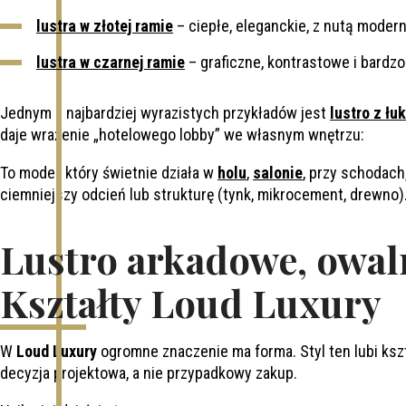
lustra w złotej ramie
– ciepłe, eleganckie, z nutą modern 
lustra w czarnej ramie
– graficzne, kontrastowe i bardzo
Jednym z najbardziej wyrazistych przykładów jest
lustro z łu
daje wrażenie „hotelowego lobby” we własnym wnętrzu:
To model, który świetnie działa w
holu
,
salonie
, przy schodach
ciemniejszy odcień lub strukturę (tynk, mikrocement, drewno)
Lustro arkadowe, owal
Kształty Loud Luxury
W
Loud Luxury
ogromne znaczenie ma forma. Styl ten lubi kszta
decyzja projektowa, a nie przypadkowy zakup.