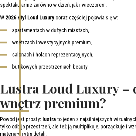
spektakularnie zarówno w dzień, jak i wieczorem.
W
2026 styl Loud Luxury
coraz częściej pojawia się w:
apartamentach w dużych miastach,
wnętrzach inwestycyjnych premium,
salonach i holach reprezentacyjnych,
butikowych przestrzeniach beauty.
Lustra Loud Luxury – 
wnętrz premium?
Powód jest prosty:
lustra
to jeden z najsilniejszych wizualny
tylko odbija przestrzeń, ale też ją multiplikuje, porządkuje i 
materiały, rytm detali.