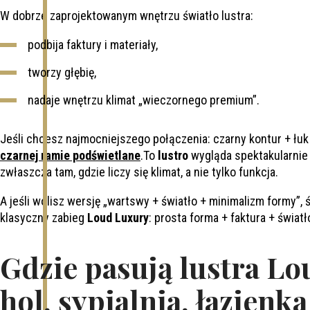
W dobrze zaprojektowanym wnętrzu światło lustra:
podbija faktury i materiały,
tworzy głębię,
nadaje wnętrzu klimat „wieczornego premium”.
Jeśli chcesz najmocniejszego połączenia: czarny kontur + łuk 
czarnej ramie podświetlane
.To
lustro
wygląda spektakularni
zwłaszcza tam, gdzie liczy się klimat, a nie tylko funkcja.
A jeśli wolisz wersję „wartswy + światło + minimalizm formy”
klasyczny zabieg
Loud Luxury
: prosta forma + faktura + światł
Gdzie pasują lustra Lo
hol, sypialnia, łazienka