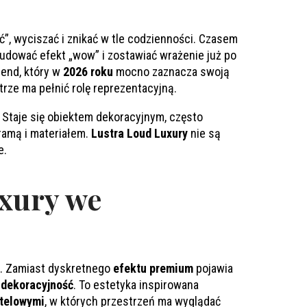
”, wyciszać i znikać w tle codzienności. Czasem
budować efekt „wow” i zostawiać wrażenie już po
rend, który w
2026 roku
mocno zaznacza swoją
rze ma pełnić rolę reprezentacyjną.
 Staje się obiektem dekoracyjnym, często
ramą i materiałem.
Lustra Loud Luxury
nie są
e.
uxury we
. Zamiast dyskretnego
efektu premium
pojawia
 dekoracyjność
. To estetyka inspirowana
telowymi
, w których przestrzeń ma wyglądać