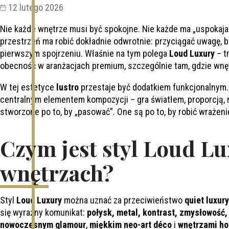
12 lutego 2026
Nie każde wnętrze musi być spokojne. Nie każde ma „uspokajać
przestrzeń ma robić dokładnie odwrotnie: przyciągać uwagę, 
pierwszym spojrzeniu. Właśnie na tym polega
Loud Luxury
– t
obecność w aranżacjach premium, szczególnie tam, gdzie wnęt
W tej estetyce
lustro
przestaje być dodatkiem funkcjonalnym.
centralnym elementem kompozycji – gra światłem, proporcją, 
stworzone po to, by „pasować”. One są po to, by robić wrażeni
Czym jest styl Loud L
wnętrzach?
Styl
Loud Luxury
można uznać za przeciwieństwo
quiet luxury
się wyraźny komunikat:
połysk, metal, kontrast, zmysłowość,
nowoczesnym glamour
,
miękkim neo-art déco
i
wnętrzami ho