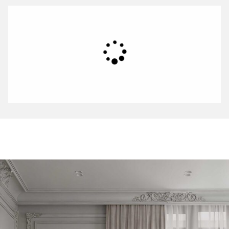
skandynawskie lustro. Wnieś odbicie północnego uroku w swoim
wnętrzu.
Lustra skandynawskie –
połączenie stylu
skandynawskiego z
nowoczesnym
Lustra w stylu skandynawskim są niezwykle uniwersalne.
Doskonale wpasowują się w różne aranżacje wnętrz. Styl skandynawski
charakteryzuje się minimalistycznymi formami, naturalnymi materiałami
i jasną kolorystyką. O te wszystkie wyznaczniki zadbaliśmy tworząc
nasze produkty. W dodatkach skandynawskich, takich jak lustra, ważna
jest funkcjonalność i estetyka, która ożywia przestrzeń i tworzy
przyjemny klimat. To też zapewniamy w naszych lustrzanych
projektach i takie warunki spełniają nasze manufakturowe lustra,
niezależnie, czy jest to lustro skandynawskie okrągłe, czy też stojące.
Lustra w stylu skandynawskim –
prosta elegancja północy