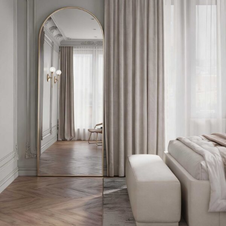
Współczesny styl skandynawski i styl nowoczesny mają wiele
wspólnych cech, takich jak minimalistyczny design, czyste linie i
wykorzystanie naturalnych materiałów. Lustro z rysem skandynawskim
idealnie łączy te elementy, tworząc eleganckie i nowoczesne wnętrza.
Jest to doskonały sposób na stworzenie harmonii między prostotą
północnego minimalizmu a nowoczesnym wyrafinowaniem,
szczególnie w przestrzeniach bardzo użytkowych w domu. Można
lustro do przedpokoju
śmiało powiedzieć, że wybierając
– styl
skandynawski jest idealnym rozwiązaniem. Nieprzerysowana forma w
małej przestrzeni sprawdza się idealnie. Podobną uniwersalność ma
lustro w salonie. Styl skandynawski w salonie to gwarancja relaksu.
W naszej kolekcji znajdziesz również skandynawskie lustro okrągłe z
oświetleniem LED, które dodatkowo podkreśla minimalistyczną
estetykę i funkcjonalność. Oświetlenie LED daje miękkie i przyjemne
światło, idealne do codziennych przygotowań i tworzenia
nastrojowego klimatu w pomieszczeniu.
Niezależnie czy wybierzesz lustro podświetlane, czy bez
podświetlenia, w naszej manufakturze możesz liczyć na jakość. Przy
produkcji sięgamy po najwyższej jakości szkło belgijskie, jakościowe
podzespoły do luster z podświetleniem, czy wysoko gatunkowe ramy
renomowanych europejskich producentów.