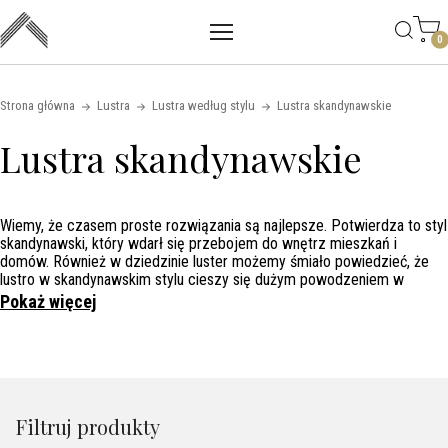
Main mobile navigation
Skip to content
0
Strona główna
Lustra
Lustra według stylu
Lustra skandynawskie
Lustra skandynawskie
Wiemy, że czasem proste rozwiązania są najlepsze. Potwierdza to styl
skandynawski, który wdarł się przebojem do wnętrz mieszkań i
domów. Również w dziedzinie luster możemy śmiało powiedzieć, że
lustro w skandynawskim stylu cieszy się dużym powodzeniem w
naszej ofercie.
Siłą luster skandynawskich jest piękno prostoty.
Pokaż więcej
Lustra utrzymane w tym trendzie emanują prostą elegancją północnej
estetyki.
Takie ich cechy sprawiają, że
lustro skandynawskie jest
doskonałym dodatkiem do każdego wnętrza
. Tworzy harmonijną
atmosferę i przynosi do domu przyjemne odbicie natury i minimalizmu.
Zanurz się w tym stylu i postaw nie tylko na meble skandynawskie.
Filtruj produkty
Sięgnij po inne produkty skandynawskie, które upiększą dom, w tym