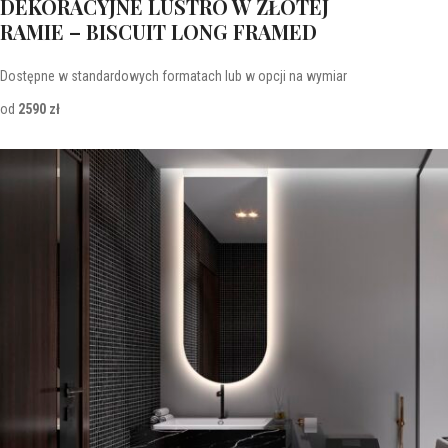
DEKORACYJNE LUSTRO W ZŁOTEJ
RAMIE – BISCUIT LONG FRAMED
Dostępne w standardowych formatach lub w opcji na wymiar
od
2590 zł