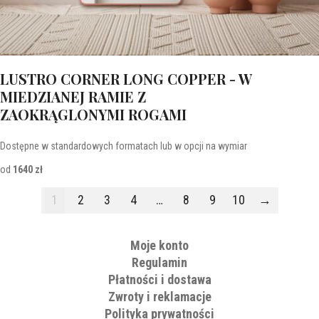
LUSTRO CORNER LONG COPPER - W
MIEDZIANEJ RAMIE Z
ZAOKRĄGLONYMI ROGAMI
Dostępne w standardowych formatach lub w opcji na wymiar
od
1640 zł
1
2
3
4
…
8
9
10
→
Moje konto
Regulamin
Płatności i dostawa
Zwroty i reklamacje
Polityka prywatności