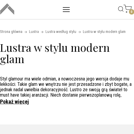
Main mobile navigation
Skip to content
0
Strona główna
Lustra
Lustra według stylu
Lustra w stylu modern glam
Lustra w stylu modern
glam
Styl glamour ma wiele odmian, a nowoczesna jego wersja dodaje mu
lekkości. Takie glam we wnętrzu nie jest przesadzone i zbyt bogate, a
jednak nadal uwielbia dekoracyjność. Lustro ze swoją grą świateł to
must have takiej aranżacji. Niech dostanie pierwszoplanową rolę,
wypełniając ścianę swoją obecnością. Lustra w stylu modern glamour,
Pokaż więcej
często ubrane w złotą ramę lubią zwracać na siebie uwagę. Są
eleganckie i minimalistyczne. Klasycznie uwodzicielskie i gustowne
egzemplarze, obok których trudno przejść obojętnie.