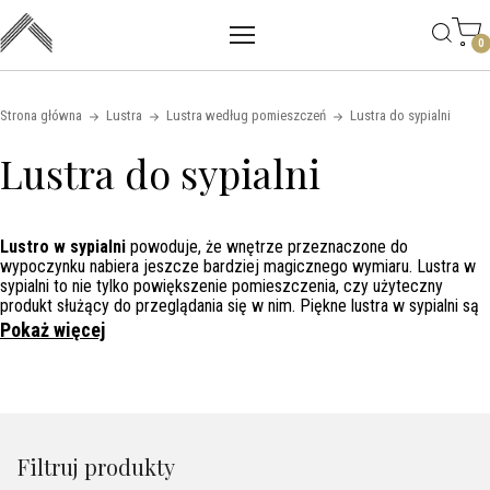
Main mobile navigation
Skip to content
0
Strona główna
Lustra
Lustra według pomieszczeń
Lustra do sypialni
Lustra do sypialni
Lustro w sypialni
powoduje, że wnętrze przeznaczone do
wypoczynku nabiera jeszcze bardziej magicznego wymiaru. Lustra w
sypialni to nie tylko powiększenie pomieszczenia, czy użyteczny
produkt służący do przeglądania się w nim. Piękne lustra w sypialni są
przecież jej ozdobą, a nierzadko spełnieniem marzeń niejednej
Pokaż więcej
kobiety. Lustra w sypialni to nie żadna fanaberia, bo w tych
przestrzeniach dodają charakteru i tworzą niezwykłe aranżacje.
Lustro sypialnianie – urok i
dobry smak
Filtruj produkty