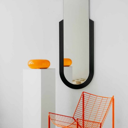
elegancji, lustro do sypialni modern glamour stanie się prawdziwą
lustro
ozdobą, która wzbudzi zachwyt. Tutaj z pomocą przyjdzie
Puffy Long.
Lustra do toaletki, lustra do
oparcia o ścianę – czyli lustra
praktyczne
W całym twórczym działaniu, w pracowni „Lustro w ramie” nie
zapominamy również o praktyczności. Niezależnie od tego czy
wybierzesz lustro wiszące do sypialni, czy lustro nad łóżko, czy lustro
do toaletki, zadbamy o jakość. Nasze lustra powstają z wysokiej
jakości belgijskiego szkła, najlepszej jakości materiałów do ram.
Wyposażamy je w różne warianty zaczepów, tak aby stały się jak
najbardziej praktyczne w sypialni. W zależności od potrzeb możemy
lustro stojące
lustro
przygotować
– do oparcia o ścianę lub
ścienne
– wiszące. Dzięki tej praktyczności codzienne
lustrem w szafie
przygotowania przez lustrem do toaletki, czy
nabiorą zupełnie nowego wymiaru.