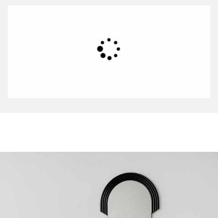
Jeśli pragniesz dodać uroku swojej sypialni i zaaranżować toaletkę, a
masz ograniczoną ilość miejsca warto rozważyć lustro do sypialni na
ścianę. To rozwiązanie, które oszczędza przestrzeń, ale też
powiększa ją, odbijając światło. Takie lustro, zwłaszcza jeśli jest duże,
może być doskonałym elementem dekoracyjnym, który wydobędzie
klimat i stylowy charakter całego pomieszczenia.
Lustro do sypialni – duże i
nowoczesne?
W Lustro w Ramie nie boimy się myśleć i tworzyć na wielką skalę.
Wiemy, że nawet małym przestrzeniom możemy nadać
niepowtarzalnego uroku dużym formatem lustra. Inne rozwiązania, nie
tylko w opcji maxi to wprowadzenie do wnętrza nowoczesnego lustra
do sypialni. Nowoczesne minimalistyczne formy i kubatury wydobędą
piękny sznyt i stworzą niepowtarzalny design, szczególnie w
sypialnianych wnętrzach aranżowanych w stylu skandynawskim,
eklektycznym. Minimalistyczny design, czyste linie i nowatorskie formy
lustro Runda
modeli dostępnych w naszym sklepie takich jak:
,
nadadzą każdej sypialni niepowtarzalnego wyglądu.
A jeśli pragniesz wprowadzić do swojego wnętrza nutkę luksusu i