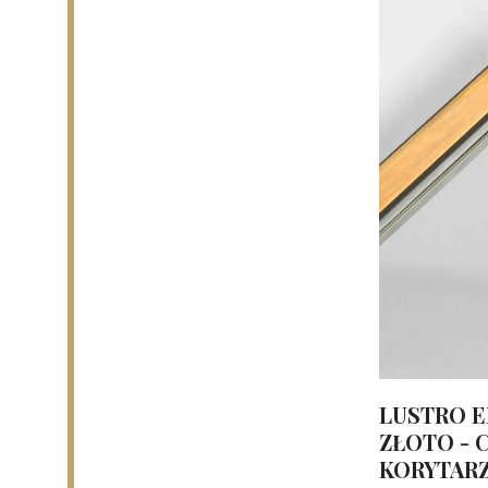
codziennej pielęgnacji.
Lustro LED prostokątne — inteligentne światło dla Twojej łazi
Nowoczesne
lustra LED prostokątne
to połączenie precyzji w
swojego wnętrza.
Zapraszamy do odkrycia naszej szerokiej oferty
luster prosto
wymiarze lub w niestandardowej ramie — skontaktuj się z nami
LUSTRO E
ZŁOTO - 
KORYTAR