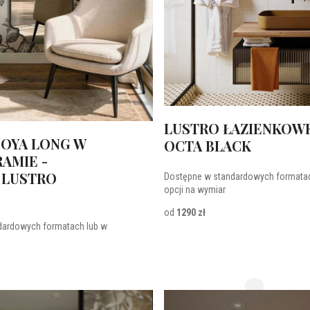
LUSTRO ŁAZIENKOW
OYA LONG W
OCTA BLACK
RAMIE -
 LUSTRO
Dostępne w standardowych formatac
opcji na wymiar
od
1290 zł
dardowych formatach lub w