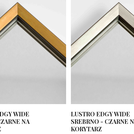
enki i nie tylko
ykonania i innowacyjnej technologii. Oferujemy modele z regul
kątnych
, gdzie znajdziesz modele na każdą ścianę i do każdeg
, zrealizujemy każde oryginalne zamówienie.
DGY WIDE
LUSTRO EDGY WIDE
CZARNE NA
SREBRNO - CZARNE 
Z
KORYTARZ