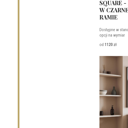
SQUARE -
dla każdego wnętrza
W CZARNE
RAMIE
Lustro wiszące prostokątne — praktyczny i efektowny eleme
Dostępne w stan
opcji na wymiar
Lustro wiszące prostokątne
to uniwersalny wybór, który spra
od
1120 zł
lustra
są chętnie wybierane przez
dekoratorów wnętrz
.
Lustro prostokątne na ścianę — klasyczne i nowoczesne ara
Montaż na ścianie
to klasyczny sposób eksponowania
lustra
prostokątne na ścianę
w różnych stylach i wymiarach, dopas
Lustro prostokątne w r
Twojego stylu