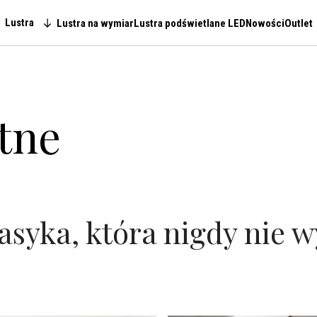
Lustra
Lustra na wymiar
Lustra podświetlane LED
Nowości
Outlet
Main navigation
tne
asyka, która nigdy nie 
która swoim ponadczasowym charakterem łączy funkcjonalność
zję projektanta i dodaje szyku każdemu pomieszczeniu.