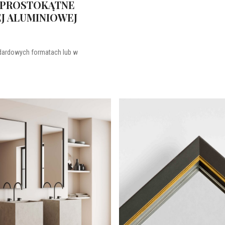
 PROSTOKĄTNE
J ALUMINIOWEJ
nt dekoracji
dardowych formatach lub w
wdzi się zarówno w nowoczesnych, jak i klasycznych aranżacjac
nżacje
, który pozwala na efektowne doświetlenie przestrzeni i optyc
owane do indywidualnych potrzeb.
amie — eleganckie wyko