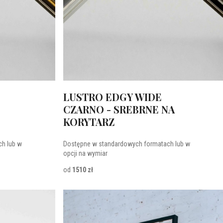
trz.
Lustro prostokątne w czarnej ramie
podkreśla surowość
ej ramie z wysokim rantem
i
Nana
to idealny wybór do wnętrz w
LUSTRO EDGY WIDE
CZARNO - SREBRNE NA
KORYTARZ
esność i komfort
h lub w
Dostępne w standardowych formatach lub w
opcji na wymiar
od
1510 zł
wietlane prostokątne
tworzą atmosferę SPA i pomagają w