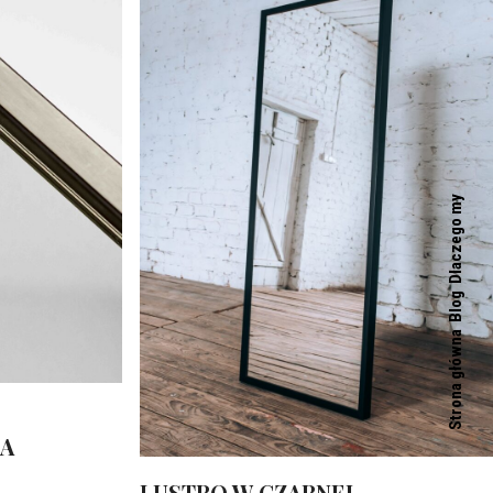
acją światła i różnymi opcjami montażu, które dostosujesz do
o pomieszczenia. Jeżeli szukasz
lustra
o nietypowym
Dlaczego my
Blog
Strona główna
NA
LUSTRO W CZARNEJ