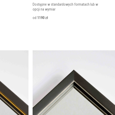
Dostępne w standardowych formatach lub w
opcji na wymiar
od
1190 zł
h. Prosta forma i wysoka jakość wykonania sprawiają, że te
zne jej powiększenie. W naszej ofercie znajdziesz
lustra
ńczenia dopasowane do