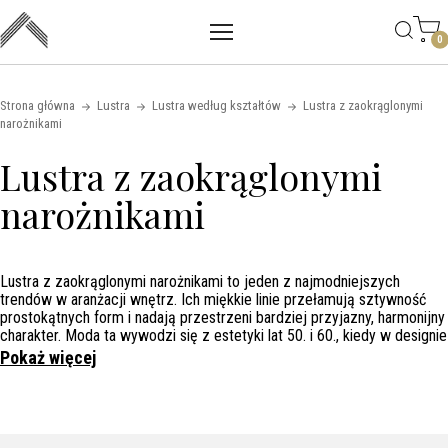
Main mobile navigation
Skip to content
0
Strona główna
Lustra
Lustra według kształtów
Lustra z zaokrąglonymi
narożnikami
Lustra z zaokrąglonymi
narożnikami
Lustra z zaokrąglonymi narożnikami
to jeden z najmodniejszych
trendów w aranżacji wnętrz. Ich miękkie linie przełamują sztywność
prostokątnych form i nadają przestrzeni bardziej przyjazny, harmonijny
charakter. Moda ta wywodzi się z estetyki lat 50. i 60., kiedy w designie
dominowały obłości i organiczne kształty. Dziś powraca w duchu tzw.
Pokaż więcej
„soft minimalism”, w którym prostota spotyka się z subtelną elegancją.
Takie lustra doskonale odnajdują się zarówno w nowoczesnych
łazienkach, jak i w salonach czy przedpokojach, dodając wnętrzom
lekkości i wyjątkowego stylu.