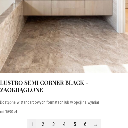
LUSTRO SEMI CORNER BLACK -
ZAOKRĄGLONE
Dostępne w standardowych formatach lub w opcji na wymiar
od
1590 zł
1
2
3
4
5
6
→