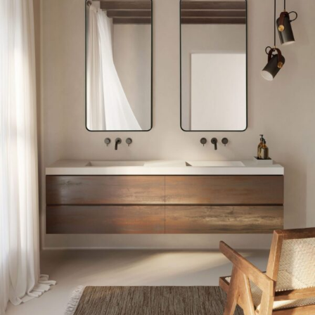
Lustra podświetlane z
zaokrąglonymi rogami
Tego typu zwierciadła są odpowiednie zwłaszcza do łazienki.
Nowoczesny design i dodatkowa funkcja w postaci oświetlenia
ukrytego za taflą lustra czynią je szczególnie wartościowym
elementem wyposażenia wnętrza. Jeśli chcesz mieć modne lustro
podświetlane lustro z zaokrąglonymi
łazienkowe, wybierz
narożnikami
. Zaokrąglone rogi lustra świetnie pasują do zaoblonych
blatów czy armatury w łazience. Do wyboru barwa światła neutralna –
zbliżona do światła dziennego – lub ciepła. I trzy typy włączników led:
naścienny, dotykowy i zbliżeniowy. Taśmy led są ukryte za mlecznymi
kloszami, dzięki czemu rozprowadzają światło równomiernie. Każdego
nasze lustro do łazienki jest odporne na wilgoć i korozję.
Dopasuj lustro do swoich potrzeb
Nasze lustra to odpowiedź dla osób poszukujących świeżych,
nowoczesnych form, ale także dla tych, którzy cenią sznyt vintage.
Dlatego okrągłe rogi w lustrze prostokątnym świetnie wkomponują się