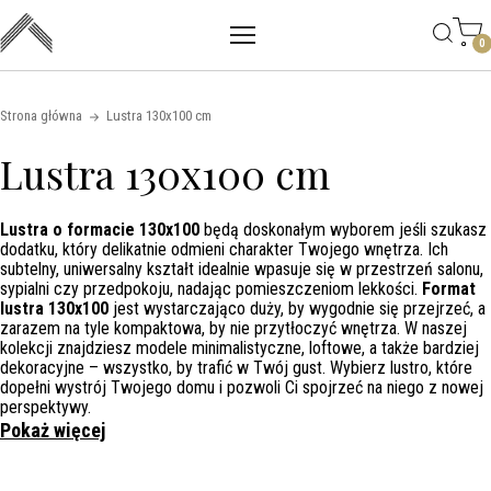
Main mobile navigation
Skip to content
0
Strona główna
Lustra 130x100 cm
Lustra 130x100 cm
Lustra o formacie 130x100
będą doskonałym wyborem jeśli szukasz
dodatku, który delikatnie odmieni charakter Twojego wnętrza. Ich
subtelny, uniwersalny kształt idealnie wpasuje się w przestrzeń salonu,
sypialni czy przedpokoju, nadając pomieszczeniom lekkości.
Format
lustra 130x100
jest wystarczająco duży, by wygodnie się przejrzeć, a
zarazem na tyle kompaktowa, by nie przytłoczyć wnętrza. W naszej
kolekcji znajdziesz modele minimalistyczne, loftowe, a także bardziej
dekoracyjne – wszystko, by trafić w Twój gust. Wybierz lustro, które
dopełni wystrój Twojego domu i pozwoli Ci spojrzeć na niego z nowej
perspektywy.
Pokaż więcej