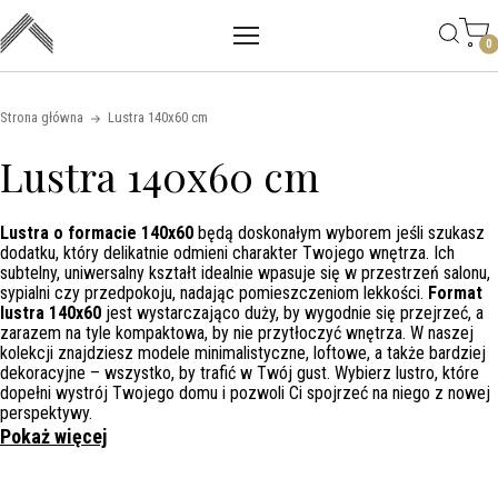
Main mobile navigation
Skip to content
0
Strona główna
Lustra 140x60 cm
Lustra 140x60 cm
Lustra o formacie 140x60
będą doskonałym wyborem jeśli szukasz
dodatku, który delikatnie odmieni charakter Twojego wnętrza. Ich
subtelny, uniwersalny kształt idealnie wpasuje się w przestrzeń salonu,
sypialni czy przedpokoju, nadając pomieszczeniom lekkości.
Format
lustra 140x60
jest wystarczająco duży, by wygodnie się przejrzeć, a
zarazem na tyle kompaktowa, by nie przytłoczyć wnętrza. W naszej
kolekcji znajdziesz modele minimalistyczne, loftowe, a także bardziej
dekoracyjne – wszystko, by trafić w Twój gust. Wybierz lustro, które
dopełni wystrój Twojego domu i pozwoli Ci spojrzeć na niego z nowej
perspektywy.
Pokaż więcej