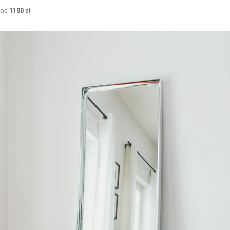
od
1190 zł