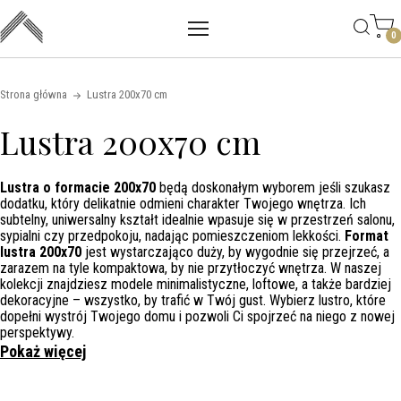
Main mobile navigation
Skip to content
0
Strona główna
Lustra 200x70 cm
Lustra 200x70 cm
Lustra o formacie 200x70
będą doskonałym wyborem jeśli szukasz
dodatku, który delikatnie odmieni charakter Twojego wnętrza. Ich
subtelny, uniwersalny kształt idealnie wpasuje się w przestrzeń salonu,
sypialni czy przedpokoju, nadając pomieszczeniom lekkości.
Format
lustra 200x70
jest wystarczająco duży, by wygodnie się przejrzeć, a
zarazem na tyle kompaktowa, by nie przytłoczyć wnętrza. W naszej
kolekcji znajdziesz modele minimalistyczne, loftowe, a także bardziej
dekoracyjne – wszystko, by trafić w Twój gust. Wybierz lustro, które
dopełni wystrój Twojego domu i pozwoli Ci spojrzeć na niego z nowej
perspektywy.
Pokaż więcej