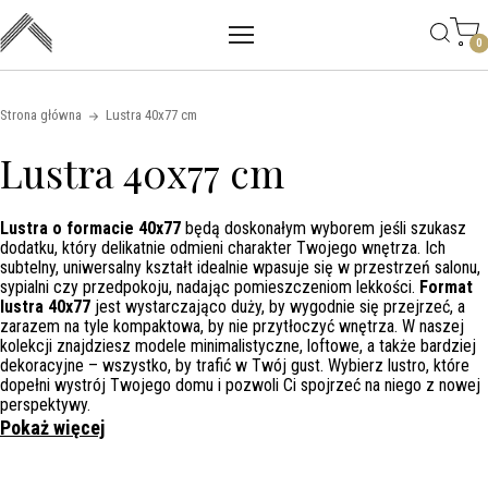
Main mobile navigation
Skip to content
0
Strona główna
Lustra 40x77 cm
Lustra 40x77 cm
Lustra o formacie 40x77
będą doskonałym wyborem jeśli szukasz
dodatku, który delikatnie odmieni charakter Twojego wnętrza. Ich
subtelny, uniwersalny kształt idealnie wpasuje się w przestrzeń salonu,
sypialni czy przedpokoju, nadając pomieszczeniom lekkości.
Format
lustra 40x77
jest wystarczająco duży, by wygodnie się przejrzeć, a
zarazem na tyle kompaktowa, by nie przytłoczyć wnętrza. W naszej
kolekcji znajdziesz modele minimalistyczne, loftowe, a także bardziej
dekoracyjne – wszystko, by trafić w Twój gust. Wybierz lustro, które
dopełni wystrój Twojego domu i pozwoli Ci spojrzeć na niego z nowej
perspektywy.
Pokaż więcej