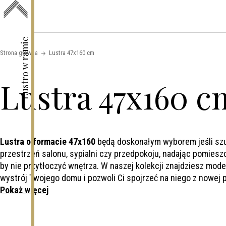
Skip to content
Lustro w ramie
Strona główna
Lustra 47x160 cm
Lustra 47x160 c
Lustra o formacie 47x160
będą doskonałym wyborem jeśli szuka
przestrzeń salonu, sypialni czy przedpokoju, nadając pomies
by nie przytłoczyć wnętrza. W naszej kolekcji znajdziesz model
wystrój Twojego domu i pozwoli Ci spojrzeć na niego z nowej 
Pokaż więcej