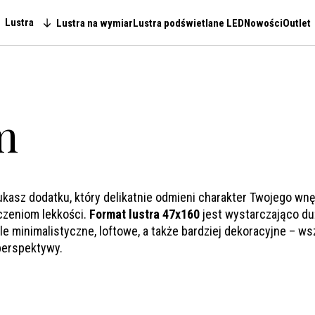
Lustra
Lustra na wymiar
Lustra podświetlane LED
Nowości
Outlet
Main navigation
m
sz dodatku, który delikatnie odmieni charakter Twojego wnętr
zczeniom lekkości.
Format lustra 47x160
jest wystarczająco duż
e minimalistyczne, loftowe, a także bardziej dekoracyjne – wsz
perspektywy.