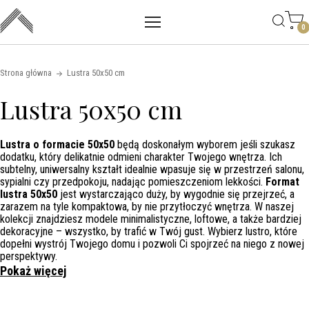
Main mobile navigation
Skip to content
0
Strona główna
Lustra 50x50 cm
Lustra 50x50 cm
Lustra o formacie 50x50
będą doskonałym wyborem jeśli szukasz
dodatku, który delikatnie odmieni charakter Twojego wnętrza. Ich
subtelny, uniwersalny kształt idealnie wpasuje się w przestrzeń salonu,
sypialni czy przedpokoju, nadając pomieszczeniom lekkości.
Format
lustra 50x50
jest wystarczająco duży, by wygodnie się przejrzeć, a
zarazem na tyle kompaktowa, by nie przytłoczyć wnętrza. W naszej
kolekcji znajdziesz modele minimalistyczne, loftowe, a także bardziej
dekoracyjne – wszystko, by trafić w Twój gust. Wybierz lustro, które
dopełni wystrój Twojego domu i pozwoli Ci spojrzeć na niego z nowej
perspektywy.
Pokaż więcej