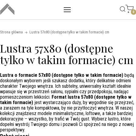
Main mobile navigation
Skip to content
0
Strona główna
Lustra 57x80 (dostępne tylko w takim formacie) cm
Lustra 57x80 (dostępne
tylko w takim formacie) cm
Lustra o formacie 57x80 (dostępne tylko w takim formacie)
będą
doskonałym wyborem jeśli szukasz dodatku, który delikatnie odmieni
charakter Twojego wnętrza. Ich subtelny, uniwersalny kształt idealnie
wpasuje się w przestrzeń salonu, sypialni czy przedpokoju, nadając
pomieszczeniom lekkości.
Format lustra 57x80 (dostępne tylko w
takim formacie)
jest wystarczająco duży, by wygodnie się przejrzeć,
a zarazem na tyle kompaktowa, by nie przytłoczyć wnętrza. W naszej
kolekcji znajdziesz modele minimalistyczne, loftowe, a także bardziej
dekoracyjne – wszystko, by trafić w Twój gust. Wybierz lustro, które
dopełni wystrój Twojego domu i pozwoli Ci spojrzeć na niego z nowej
perspektywy.