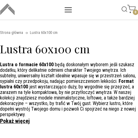
Main mobile navigation
Skip to content
0
Strona główna
Lustra 60x100 cm
Lustra 60x100 cm
Lustra o formacie 60x100
będą doskonałym wyborem jeśli szukasz
dodatku, który delikatnie odmieni charakter Twojego wnętrza. Ich
subtelny, uniwersalny kształt idealnie wpasuje się w przestrzeń salonu,
sypialni czy przedpokoju, nadając pomieszczeniom lekkości.
Format
lustra 60x100
jest wystarczająco duży, by wygodnie się przejrzeć, a
zarazem na tyle kompaktowa, by nie przytłoczyć wnętrza. W naszej
kolekcji znajdziesz modele minimalistyczne, loftowe, a także bardziej
dekoracyjne – wszystko, by trafić w Twój gust. Wybierz lustro, które
dopełni wystrój Twojego domu i pozwoli Ci spojrzeć na niego z nowej
perspektywy.
Pokaż więcej