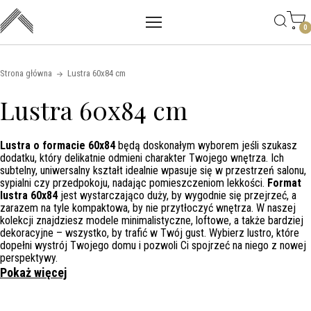
Main mobile navigation
Skip to content
0
Strona główna
Lustra 60x84 cm
Lustra 60x84 cm
Lustra o formacie 60x84
będą doskonałym wyborem jeśli szukasz
dodatku, który delikatnie odmieni charakter Twojego wnętrza. Ich
subtelny, uniwersalny kształt idealnie wpasuje się w przestrzeń salonu,
sypialni czy przedpokoju, nadając pomieszczeniom lekkości.
Format
lustra 60x84
jest wystarczająco duży, by wygodnie się przejrzeć, a
zarazem na tyle kompaktowa, by nie przytłoczyć wnętrza. W naszej
kolekcji znajdziesz modele minimalistyczne, loftowe, a także bardziej
dekoracyjne – wszystko, by trafić w Twój gust. Wybierz lustro, które
dopełni wystrój Twojego domu i pozwoli Ci spojrzeć na niego z nowej
perspektywy.
Pokaż więcej