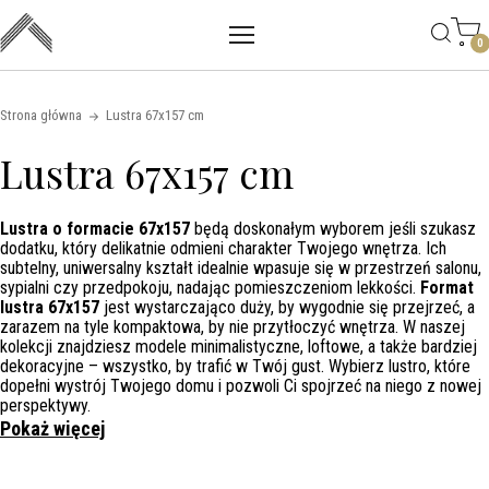
Main mobile navigation
Skip to content
0
Strona główna
Lustra 67x157 cm
Lustra 67x157 cm
Lustra o formacie 67x157
będą doskonałym wyborem jeśli szukasz
dodatku, który delikatnie odmieni charakter Twojego wnętrza. Ich
subtelny, uniwersalny kształt idealnie wpasuje się w przestrzeń salonu,
sypialni czy przedpokoju, nadając pomieszczeniom lekkości.
Format
lustra 67x157
jest wystarczająco duży, by wygodnie się przejrzeć, a
zarazem na tyle kompaktowa, by nie przytłoczyć wnętrza. W naszej
kolekcji znajdziesz modele minimalistyczne, loftowe, a także bardziej
dekoracyjne – wszystko, by trafić w Twój gust. Wybierz lustro, które
dopełni wystrój Twojego domu i pozwoli Ci spojrzeć na niego z nowej
perspektywy.
Pokaż więcej