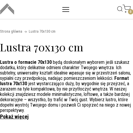
Main mobile navigation
Skip to content
0
Strona główna
Lustra 70x130 cm
Lustra 70x130 cm
Lustra o formacie 70x130
będą doskonałym wyborem jeśli szukasz
dodatku, który delikatnie odmieni charakter Twojego wnętrza. Ich
subtelny, uniwersalny kształt idealnie wpasuje się w przestrzeń salonu,
sypialni czy przedpokoju, nadając pomieszczeniom lekkości.
Format
lustra 70x130
jest wystarczająco duży, by wygodnie się przejrzeć, a
zarazem na tyle kompaktowa, by nie przytłoczyć wnętrza. W naszej
kolekcji znajdziesz modele minimalistyczne, loftowe, a także bardziej
dekoracyjne – wszystko, by trafić w Twój gust. Wybierz lustro, które
dopełni wystrój Twojego domu i pozwoli Ci spojrzeć na niego z nowej
perspektywy.
Pokaż więcej