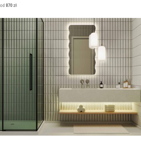
od
870 zł