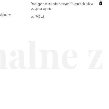
Dostępne w standardowych formatach lub w
opcji na wymiar
h lub w
od
740 zł
alne z