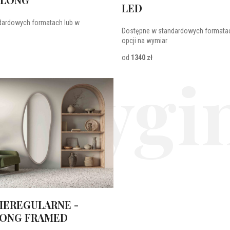
LED
dardowych formatach lub w
Dostępne w standardowych formatac
opcji na wymiar
od
1340 zł
 orygin
IEREGULARNE -
LONG FRAMED