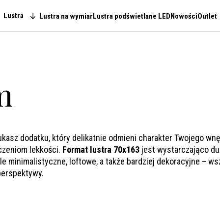
Lustra
Lustra na wymiar
Lustra podświetlane LED
Nowości
Outlet
Main navigation
m
sz dodatku, który delikatnie odmieni charakter Twojego wnętr
zczeniom lekkości.
Format lustra 70x163
jest wystarczająco duż
e minimalistyczne, loftowe, a także bardziej dekoracyjne – wsz
perspektywy.