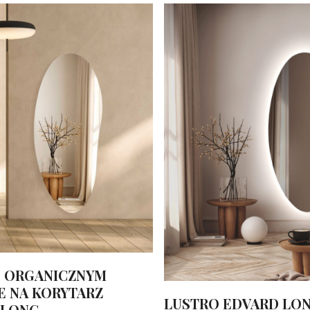
O ORGANICZNYM
E NA KORYTARZ
LUSTRO EDVARD LO
 LONG