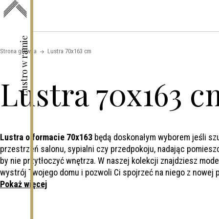
Skip to content
Lustro w ramie
Strona główna
Lustra 70x163 cm
Lustra 70x163 c
Lustra o formacie 70x163
będą doskonałym wyborem jeśli szuka
przestrzeń salonu, sypialni czy przedpokoju, nadając pomies
by nie przytłoczyć wnętrza. W naszej kolekcji znajdziesz model
wystrój Twojego domu i pozwoli Ci spojrzeć na niego z nowej 
Pokaż więcej