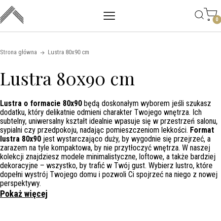
Main mobile navigation
Skip to content
0
Strona główna
Lustra 80x90 cm
Lustra 80x90 cm
Lustra o formacie 80x90
będą doskonałym wyborem jeśli szukasz
dodatku, który delikatnie odmieni charakter Twojego wnętrza. Ich
subtelny, uniwersalny kształt idealnie wpasuje się w przestrzeń salonu,
sypialni czy przedpokoju, nadając pomieszczeniom lekkości.
Format
lustra 80x90
jest wystarczająco duży, by wygodnie się przejrzeć, a
zarazem na tyle kompaktowa, by nie przytłoczyć wnętrza. W naszej
kolekcji znajdziesz modele minimalistyczne, loftowe, a także bardziej
dekoracyjne – wszystko, by trafić w Twój gust. Wybierz lustro, które
dopełni wystrój Twojego domu i pozwoli Ci spojrzeć na niego z nowej
perspektywy.
Pokaż więcej