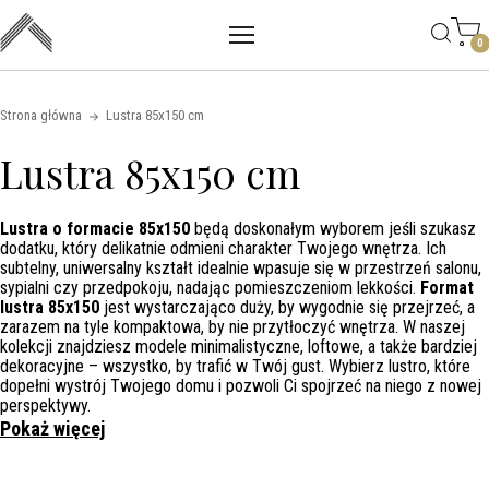
Main mobile navigation
Skip to content
0
Strona główna
Lustra 85x150 cm
Lustra 85x150 cm
Lustra o formacie 85x150
będą doskonałym wyborem jeśli szukasz
dodatku, który delikatnie odmieni charakter Twojego wnętrza. Ich
subtelny, uniwersalny kształt idealnie wpasuje się w przestrzeń salonu,
sypialni czy przedpokoju, nadając pomieszczeniom lekkości.
Format
lustra 85x150
jest wystarczająco duży, by wygodnie się przejrzeć, a
zarazem na tyle kompaktowa, by nie przytłoczyć wnętrza. W naszej
kolekcji znajdziesz modele minimalistyczne, loftowe, a także bardziej
dekoracyjne – wszystko, by trafić w Twój gust. Wybierz lustro, które
dopełni wystrój Twojego domu i pozwoli Ci spojrzeć na niego z nowej
perspektywy.
Pokaż więcej