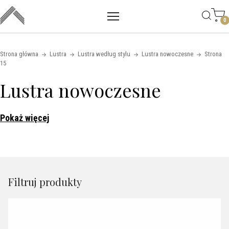
Main mobile navigation
Skip to content
0
Strona główna
Lustra
Lustra według stylu
Lustra nowoczesne
Strona
15
Lustra nowoczesne
Pokaż więcej
Filtruj produkty