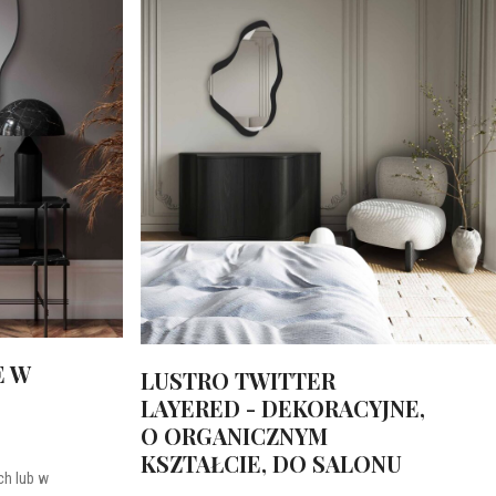
E W
LUSTRO TWITTER
LAYERED - DEKORACYJNE,
O ORGANICZNYM
KSZTAŁCIE, DO SALONU
h lub w