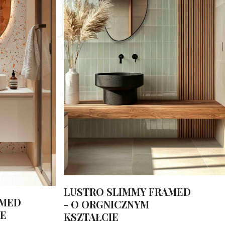
alne z
LUSTRO SLIMMY FRAMED
AMED
- O ORGNICZNYM
IE
KSZTAŁCIE