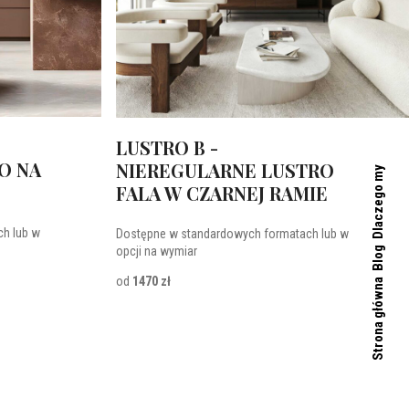
LUSTRO B -
O NA
NIEREGULARNE LUSTRO
Dlaczego my
FALA W CZARNEJ RAMIE
h lub w
Dostępne w standardowych formatach lub w
opcji na wymiar
Blog
od
1470 zł
Strona główna