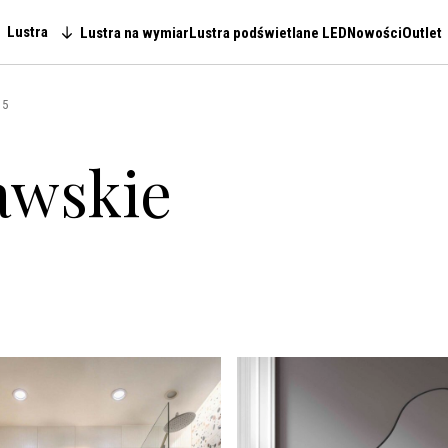
Lustra
Lustra na wymiar
Lustra podświetlane LED
Nowości
Outlet
Main navigation
 5
awskie