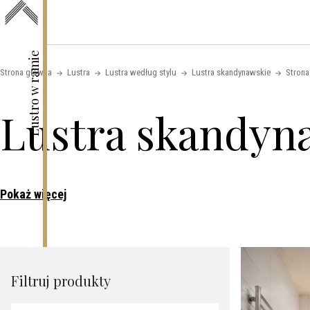
Skip to content
Lustro w ramie
Strona główna
Lustra
Lustra według stylu
Lustra skandynawskie
Strona
Lustra skandyn
Pokaż więcej
Filtruj produkty