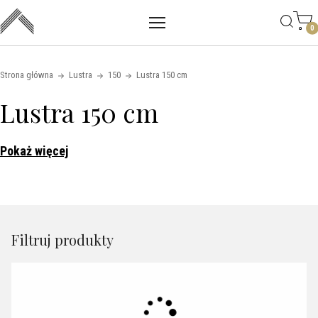
Main mobile navigation
Skip to content
0
Strona główna
Lustra
150
Lustra 150 cm
Lustra 150 cm
Pokaż więcej
Filtruj produkty