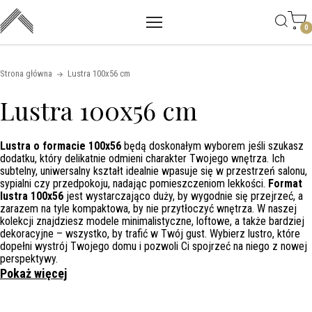
Main mobile navigation
Skip to content
0
Strona główna
Lustra 100x56 cm
Lustra 100x56 cm
Lustra o formacie 100x56
będą doskonałym wyborem jeśli szukasz
dodatku, który delikatnie odmieni charakter Twojego wnętrza. Ich
subtelny, uniwersalny kształt idealnie wpasuje się w przestrzeń salonu,
sypialni czy przedpokoju, nadając pomieszczeniom lekkości.
Format
lustra 100x56
jest wystarczająco duży, by wygodnie się przejrzeć, a
zarazem na tyle kompaktowa, by nie przytłoczyć wnętrza. W naszej
kolekcji znajdziesz modele minimalistyczne, loftowe, a także bardziej
dekoracyjne – wszystko, by trafić w Twój gust. Wybierz lustro, które
dopełni wystrój Twojego domu i pozwoli Ci spojrzeć na niego z nowej
perspektywy.
Pokaż więcej