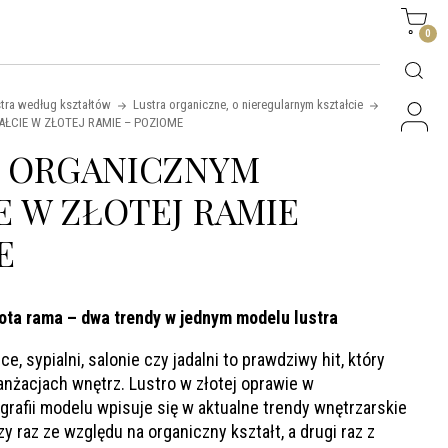
Side
0
tra według kształtów
Lustra organiczne, o nieregularnym kształcie
ŁCIE W ZŁOTEJ RAMIE – POZIOME
O ORGANICZNYM
E W ZŁOTEJ RAMIE
E
łota rama – dwa trendy w jednym modelu lustra
e, sypialni, salonie czy jadalni to prawdziwy hit, który
anżacjach wnętrz. Lustro w złotej oprawie w
rafii modelu wpisuje się w aktualne trendy wnętrzarskie
y raz ze względu na organiczny kształt, a drugi raz z