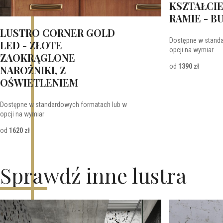
KSZTAŁCIE
RAMIE - BU
LUSTRO CORNER GOLD
Dostępne w stand
LED - ZŁOTE
opcji na wymiar
ZAOKRĄGLONE
od
1390 zł
NAROŻNIKI, Z
OŚWIETLENIEM
Dostępne w standardowych formatach lub w
opcji na wymiar
od
1620 zł
Sprawdź inne lustra