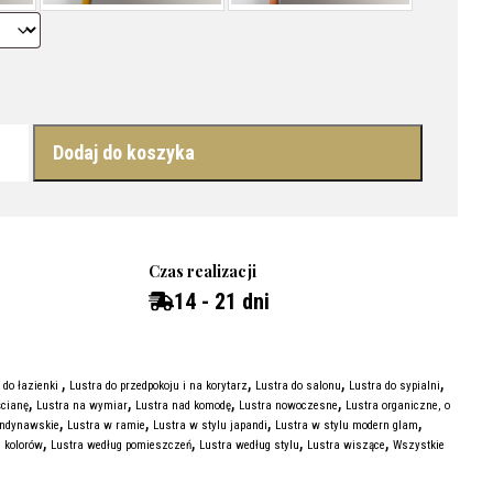
RGANICZNYM KSZTAŁCIE W ZŁOTEJ RAMIE - POZIOME
Dodaj do koszyka
Czas realizacji
14 - 21 dni
,
,
,
,
 do łazienki
Lustra do przedpokoju i na korytarz
Lustra do salonu
Lustra do sypialni
,
,
,
,
ścianę
Lustra na wymiar
Lustra nad komodę
Lustra nowoczesne
Lustra organiczne, o
,
,
,
,
andynawskie
Lustra w ramie
Lustra w stylu japandi
Lustra w stylu modern glam
,
,
,
,
 kolorów
Lustra według pomieszczeń
Lustra według stylu
Lustra wiszące
Wszystkie