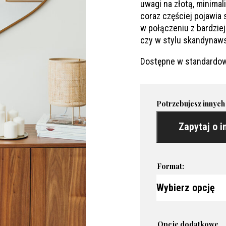
uwagi na złotą, minimal
coraz częściej pojawia 
w połączeniu z bardzie
czy w stylu skandynaw
Dostępne w standardow
Potrzebujesz innych
Zapytaj o i
Format:
Opcje dodatkowe