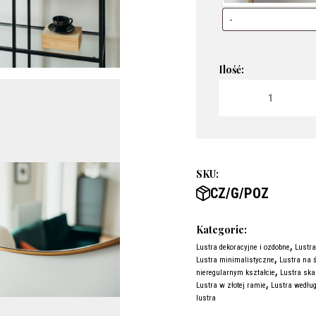
ilość LUSTRO O O
SKU:
CZ/G/POZ
Kategorie:
,
Lustra dekoracyjne i ozdobne
Lustra
,
Lustra minimalistyczne
Lustra na 
,
nieregularnym kształcie
Lustra sk
,
Lustra w złotej ramie
Lustra według
lustra