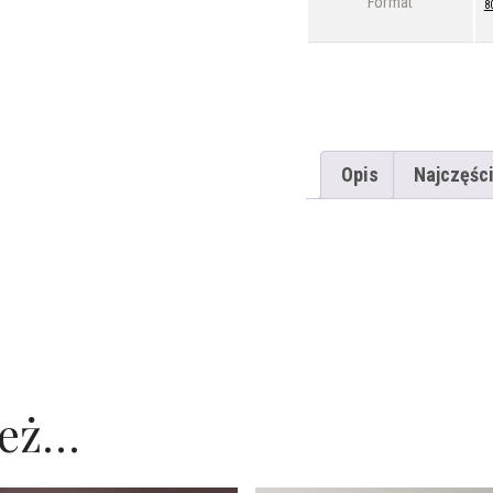
Format
8
Opis
Najczęści
ież…