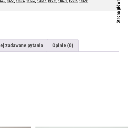
Strona główna
,
,
,
,
,
,
,
,
0×45
90×50
100×56
110×62
120×67
130×73
140×79
150×85
160×90
ej zadawane pytania
Opinie (0)