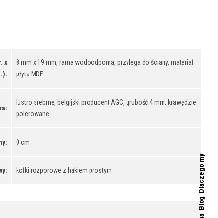
. x
8 mm x 19 mm, rama wodoodporna, przylega do ściany, materiał
.):
płyta MDF
lustro srebrne, belgijski producent AGC, grubość 4 mm, krawędzie
ra:
polerowane
ny:
0 cm
Dlaczego my
wy:
kołki rozporowe z hakiem prostym
Blog