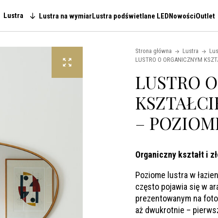
Lustra
Lustra na wymiar
Lustra podświetlane LED
Nowości
Outlet
Main navigation
Strona główna
Lustra
Lus
LUSTRO O ORGANICZNYM KSZTA
LUSTRO 
KSZTAŁCI
– POZIOM
Organiczny kształt i z
Poziome lustra w łazienc
często pojawia się w ar
prezentowanym na fotog
aż dwukrotnie – pierwsz