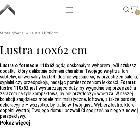
Main mobile navigation
Skip to content
0
Strona główna
Lustra 110x62 cm
Lustra 110x62 cm
Lustra o formacie 110x62
będą doskonałym wyborem jeśli szukasz
dodatku, który delikatnie odmieni charakter Twojego wnętrza. Ich
subtelny, uniwersalny kształt idealnie wpasuje się w przestrzeń salonu,
sypialni czy przedpokoju, nadając pomieszczeniom lekkości.
Format
lustra 110x62
jest wystarczająco duży, by wygodnie się przejrzeć, a
zarazem na tyle kompaktowa, by nie przytłoczyć wnętrza. W naszej
kolekcji znajdziesz modele minimalistyczne, loftowe, a także bardziej
dekoracyjne – wszystko, by trafić w Twój gust. Wybierz lustro, które
dopełni wystrój Twojego domu i pozwoli Ci spojrzeć na niego z nowej
perspektywy.
Pokaż więcej