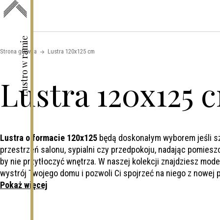
Skip to content
Lustro w ramie
Strona główna
Lustra 120x125 cm
Lustra 120x125 
Lustra o formacie 120x125
będą doskonałym wyborem jeśli szu
przestrzeń salonu, sypialni czy przedpokoju, nadając pomies
by nie przytłoczyć wnętrza. W naszej kolekcji znajdziesz model
wystrój Twojego domu i pozwoli Ci spojrzeć na niego z nowej 
Pokaż więcej