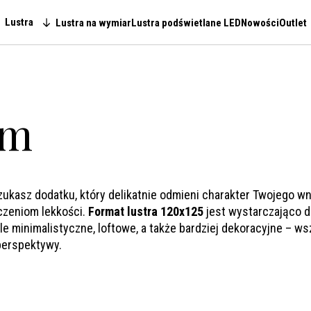
Lustra
Lustra na wymiar
Lustra podświetlane LED
Nowości
Outlet
Main navigation
cm
kasz dodatku, który delikatnie odmieni charakter Twojego wnęt
zczeniom lekkości.
Format lustra 120x125
jest wystarczająco d
e minimalistyczne, loftowe, a także bardziej dekoracyjne – wsz
perspektywy.