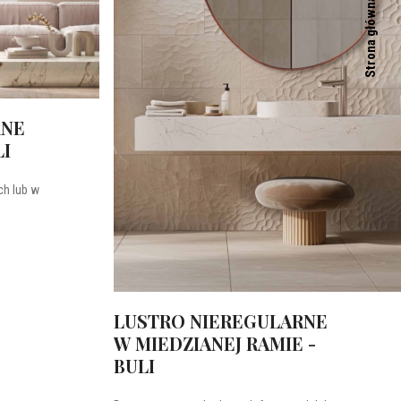
Strona główna
RNE
LI
h lub w
LUSTRO NIEREGULARNE
W MIEDZIANEJ RAMIE -
BULI