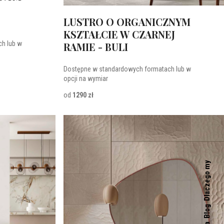
LUSTRO O ORGANICZNYM
KSZTAŁCIE W CZARNEJ
h lub w
RAMIE - BULI
Dostępne w standardowych formatach lub w
opcji na wymiar
od
1290 zł
Dlaczego my
Blog