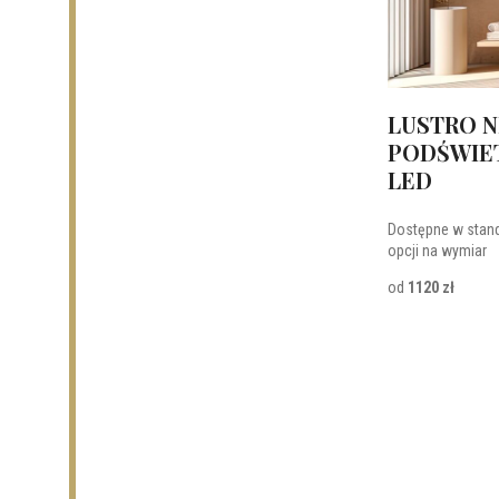
LUSTRO N
PODŚWIET
LED
Dostępne w stan
opcji na wymiar
od
1120 zł