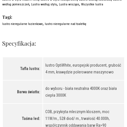
,
,
,
według pomieszczeń
Lustra według stylu
Lustra wiszące
Wszystkie lustra
Tagi:
,
lustro nieregularne łazienkowe
lustro nieregularne nad toaletkę
Specyfikacja:
lustro OptiWhite, europejski producent, grubość
Tafla lustra:
4 mm, krawędzie polerowane maszynowo
do wyboru - biała neutralna 4000K oraz biała
Barwa światła:
ciepła 3000K
COB, przykryta mlecznym kloszem, moc
Taśma led:
11W/m., 528 diod/ m., trwałość 40.000h,
współczynnik oddawania barw Ra>90