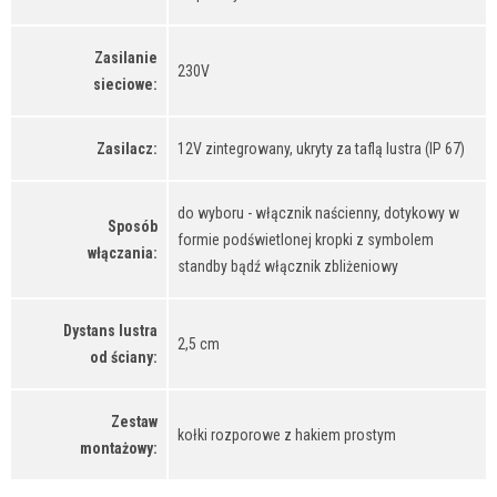
Zasilanie
230V
sieciowe:
Zasilacz:
12V zintegrowany, ukryty za taflą lustra (IP 67)
do wyboru - włącznik naścienny, dotykowy w
Sposób
formie podświetlonej kropki z symbolem
włączania:
standby bądź włącznik zbliżeniowy
Dystans lustra
2,5 cm
od ściany:
Zestaw
kołki rozporowe z hakiem prostym
montażowy: