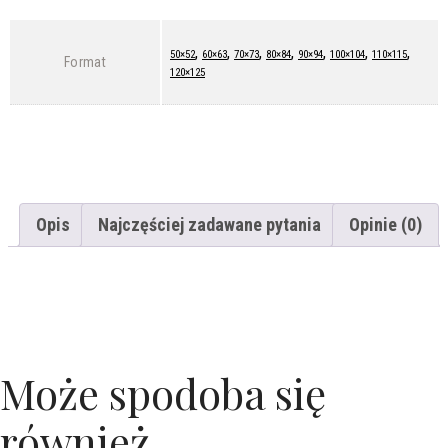
,
,
,
,
,
,
,
50×52
60×63
70×73
80×84
90×94
100×104
110×115
Format
120×125
Opis
Najczęściej zadawane pytania
Opinie (0)
Może spodoba się
również…