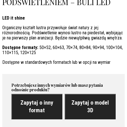
PODŚWIETLENIEM – BULI LED
LED it shine
Organiczny kształt lustra przywołuje świat natury z jej
różnorodnością. Podświetlenie wynosi lustro na piedestał, wybijając
je na pierwszy plan aranżacji. Będzie niewątpliwą gwiazdą wnętrza.
Dostępne formaty:
50×52, 60×63, 70×74, 80×84, 90×94, 100×104,
110×115, 120×125
Dostępne w standardowych formatach lub w opcji na wymiar
Potrzebujesz innych wymiarów lub masz pytania
odnośnie produktu?
Zapytaj o inny
Zapytaj o model
format
3D