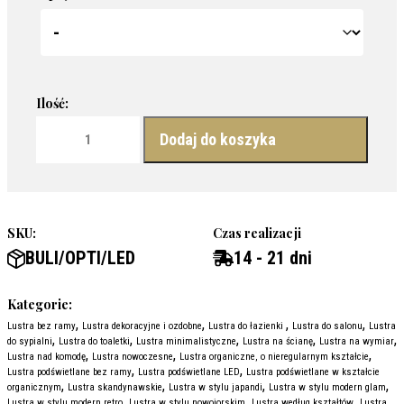
ilość LUSTRO NIEREGULARNE Z PODŚWIETLENIEM - BULI LED
Dodaj do koszyka
SKU:
Czas realizacji
BULI/OPTI/LED
14 - 21 dni
Kategorie:
,
,
,
,
Lustra bez ramy
Lustra dekoracyjne i ozdobne
Lustra do łazienki
Lustra do salonu
Lustra
,
,
,
,
,
do sypialni
Lustra do toaletki
Lustra minimalistyczne
Lustra na ścianę
Lustra na wymiar
,
,
,
Lustra nad komodę
Lustra nowoczesne
Lustra organiczne, o nieregularnym kształcie
,
,
Lustra podświetlane bez ramy
Lustra podświetlane LED
Lustra podświetlane w kształcie
,
,
,
,
organicznym
Lustra skandynawskie
Lustra w stylu japandi
Lustra w stylu modern glam
,
,
,
Lustra w stylu modern retro
Lustra w stylu nowojorskim
Lustra według kształtów
Lustra