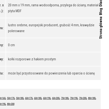
. x
20 mm x 19 mm, rama wodoodporna, przylega do ściany, materiał
Blog
.):
płyta MDF
Strona główna
lustro srebrne, europejski producent, grubość 4 mm, krawędzie
ra:
polerowane
ny:
0 cm
wy:
kołki rozporowe z hakiem prostym
żu:
może być przystosowane do powieszenia lub oparcia o ścianę
,
,
,
,
,
,
,
,
,
,
,
0×160
50×170
50×180
60×170
60×180
60×190
60×200
70×180
70×190
70×200
80×180
,
0×190
80×200