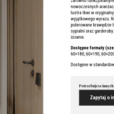
zarówno funkcjonalnym,
nowoczesnych aranżacji
lustra tkwi w oryginaln
wyjątkowego wyrazu. Ra
polerowane krawędzie lu
sypialni oraz garderob
ścianie.
Dostępne formaty (sze
60×180, 60×190, 60×200
Dostępne w standardow
Potrzebujesz innych
Zapytaj o i