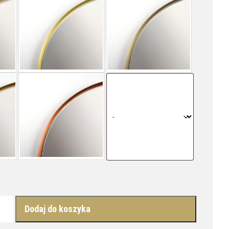
EL LONG - MINIMALISTYCZNE, SKANDYNAWSKIE LUSTRO NA KO
Dodaj do koszyka