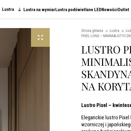
Lustra
Lustra na wymiar
Lustra podświetlane LED
Nowości
Outlet
Main navigation
Strona główna
Lustra
Lus
PIXEL LONG – MINIMALISTYCZ
LUSTRO P
MINIMALI
SKANDYN
NA KORYT
Lustro Pixel – kwinte
Eleganckie lustro Pixel
wzorniczej i japońskieg