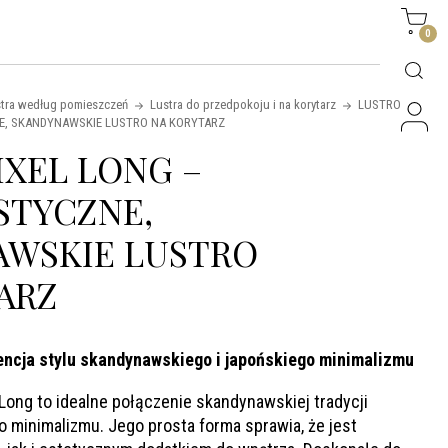
Side
0
tra według pomieszczeń
Lustra do przedpokoju i na korytarz
LUSTRO
NE, SKANDYNAWSKIE LUSTRO NA KORYTARZ
IXEL LONG –
STYCZNE,
AWSKIE LUSTRO
ARZ
sencja stylu skandynawskiego i japońskiego minimalizmu
 Long to idealne połączenie skandynawskiej tradycji
o minimalizmu. Jego prosta forma sprawia, że jest