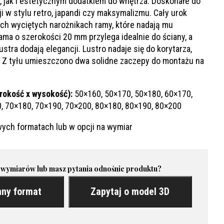
 jak i estetycznym dodatkiem do wnętrza. Doskonałe do
 w stylu retro, japandi czy maksymalizmu. Cały urok
ych wyciętych narożnikach ramy, które nadają mu
ma o szerokości 20 mm przylega idealnie do ściany, a
stra dodają elegancji. Lustro nadaje się do korytarza,
y. Z tyłu umieszczono dwa solidne zaczepy do montażu na
rokość x wysokość):
50×160, 50×170, 50×180, 60×170,
, 70×180, 70×190, 70×200, 80×180, 80×190, 80×200
ych formatach lub w opcji na wymiar
 wymiarów lub masz pytania odnośnie produktu?
nny format
Zapytaj o model 3D