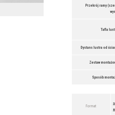
Przekrój ramy (szer
wys
Tafla lust
Dystans lustra od ścia
Zestaw montażo
Sposób monta
5
Format
8