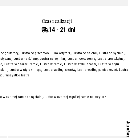
Czas realizacji
14 - 21 dni
,
,
,
,
 do garderoby
Lustra do przedpokoju i na korytarz
Lustra do salonu
Lustra do sypialni
,
,
,
,
,
istyczne
Lustra na ścianę
Lustra na wymiar
Lustra nowoczesne
Lustra prostokątne
,
,
,
,
ce
Lustra w czarnej ramie
Lustra w ramie
Lustra w stylu japandi
Lustra w stylu
,
,
,
,
rskim
Lustra w stylu vintage
Lustra według kolorów
Lustra według pomieszczeń
Lustra
,
ci
Wszystkie lustra
,
ro w czarnej ramie do sypialni
lustro w czarnej wąskiej ramie na korytarz
Dlaczego my