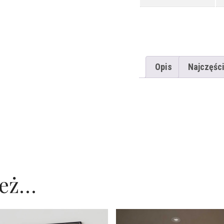
Opis
Najczęści
ież…