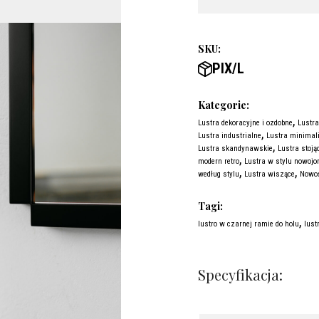
SKU:
PIX/L
Kategorie:
,
Lustra dekoracyjne i ozdobne
Lustra
,
Lustra industrialne
Lustra minimal
,
Lustra skandynawskie
Lustra stoją
,
modern retro
Lustra w stylu nowojo
,
,
według stylu
Lustra wiszące
Nowoś
Tagi:
,
lustro w czarnej ramie do holu
lust
Specyfikacja: