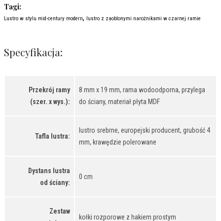
Tagi:
,
Lustro w stylu mid-century modern
lustro z zaoblonymi narożnikami w czarnej ramie
Specyfikacja:
Przekrój ramy
8 mm x 19 mm, rama wodoodporna, przylega
(szer. x wys.):
do ściany, materiał płyta MDF
lustro srebrne, europejski producent, grubość 4
Tafla lustra:
mm, krawędzie polerowane
Dystans lustra
0 cm
od ściany:
Zestaw
kołki rozporowe z hakiem prostym