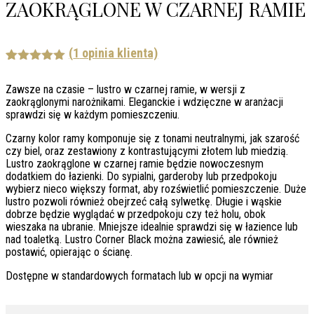
ZAOKRĄGLONE W CZARNEJ RAMIE
(
1
opinia klienta)
Oceniony
1
5.00
na 5
Zawsze na czasie – lustro w czarnej ramie, w wersji z
na
zaokrąglonymi narożnikami. Eleganckie i wdzięczne w aranżacji
podstawie
sprawdzi się w każdym pomieszczeniu.
oceny
klienta
Czarny kolor ramy komponuje się z tonami neutralnymi, jak szarość
czy biel, oraz zestawiony z kontrastującymi złotem lub miedzią.
Lustro zaokrąglone w czarnej ramie będzie nowoczesnym
dodatkiem do łazienki. Do sypialni, garderoby lub przedpokoju
wybierz nieco większy format, aby rozświetlić pomieszczenie. Duże
lustro pozwoli również obejrzeć całą sylwetkę. Długie i wąskie
dobrze będzie wyglądać w przedpokoju czy też holu, obok
wieszaka na ubranie. Mniejsze idealnie sprawdzi się w łazience lub
nad toaletką. Lustro Corner Black można zawiesić, ale również
postawić, opierając o ścianę.
Dostępne w standardowych formatach lub w opcji na wymiar