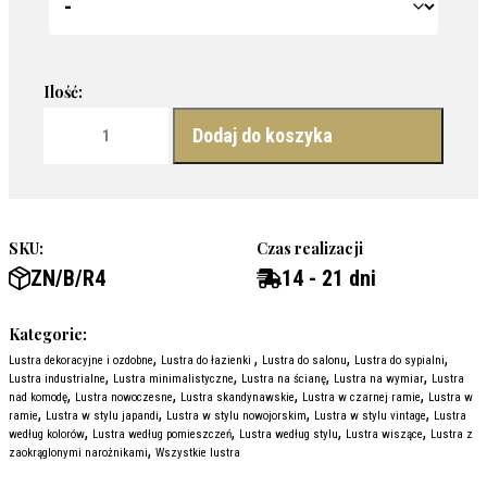
ilość Lustro Corner Black - zaokrąglone w czarnej ramie
Dodaj do koszyka
SKU:
Czas realizacji
ZN/B/R4
14 - 21 dni
Kategorie:
,
,
,
,
Lustra dekoracyjne i ozdobne
Lustra do łazienki
Lustra do salonu
Lustra do sypialni
,
,
,
,
Lustra industrialne
Lustra minimalistyczne
Lustra na ścianę
Lustra na wymiar
Lustra
,
,
,
,
nad komodę
Lustra nowoczesne
Lustra skandynawskie
Lustra w czarnej ramie
Lustra w
,
,
,
,
ramie
Lustra w stylu japandi
Lustra w stylu nowojorskim
Lustra w stylu vintage
Lustra
,
,
,
,
według kolorów
Lustra według pomieszczeń
Lustra według stylu
Lustra wiszące
Lustra z
,
zaokrąglonymi narożnikami
Wszystkie lustra