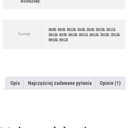
montażowy:
,
,
,
,
,
,
,
40×80
40×90
40×100
45×90
50×90
50×100
50×110
,
,
,
,
,
,
,
Format
50×120
60×90
60×100
60×110
60×120
70×100
70×120
,
80×100
90×120
Opis
Najczęściej zadawane pytania
Opinie (1)