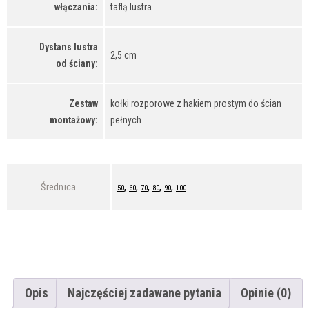
włączania:
taflą lustra
Dystans lustra
2,5 cm
od ściany:
Zestaw
kołki rozporowe z hakiem prostym do ścian
montażowy:
pełnych
,
,
,
,
,
Średnica
50
60
70
80
90
100
Opis
Najczęściej zadawane pytania
Opinie (0)