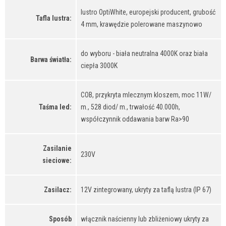
lustro OptiWhite, europejski producent, grubość
Tafla lustra:
4 mm, krawędzie polerowane maszynowo
do wyboru - biała neutralna 4000K oraz biała
Barwa światła:
ciepła 3000K
COB, przykryta mlecznym kloszem, moc 11W/
Taśma led:
m., 528 diod/ m., trwałość 40.000h,
współczynnik oddawania barw Ra>90
Zasilanie
230V
sieciowe:
Zasilacz:
12V zintegrowany, ukryty za taflą lustra (IP 67)
Sposób
włącznik naścienny lub zbliżeniowy ukryty za