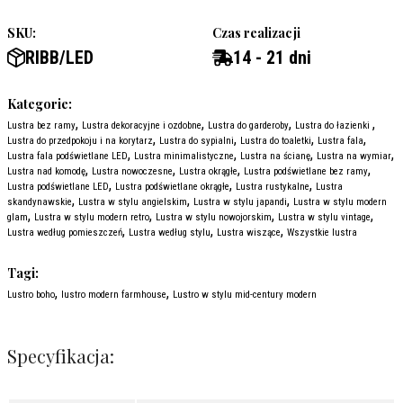
SKU:
Czas realizacji
RIBB/LED
14 - 21 dni
Kategorie:
,
,
,
,
Lustra bez ramy
Lustra dekoracyjne i ozdobne
Lustra do garderoby
Lustra do łazienki
,
,
,
,
Lustra do przedpokoju i na korytarz
Lustra do sypialni
Lustra do toaletki
Lustra fala
,
,
,
,
Lustra fala podświetlane LED
Lustra minimalistyczne
Lustra na ścianę
Lustra na wymiar
,
,
,
,
Lustra nad komodę
Lustra nowoczesne
Lustra okrągłe
Lustra podświetlane bez ramy
,
,
,
Lustra podświetlane LED
Lustra podświetlane okrągłe
Lustra rustykalne
Lustra
,
,
,
skandynawskie
Lustra w stylu angielskim
Lustra w stylu japandi
Lustra w stylu modern
,
,
,
,
glam
Lustra w stylu modern retro
Lustra w stylu nowojorskim
Lustra w stylu vintage
,
,
,
Lustra według pomieszczeń
Lustra według stylu
Lustra wiszące
Wszystkie lustra
Tagi:
,
,
Lustro boho
lustro modern farmhouse
Lustro w stylu mid-century modern
Specyfikacja: