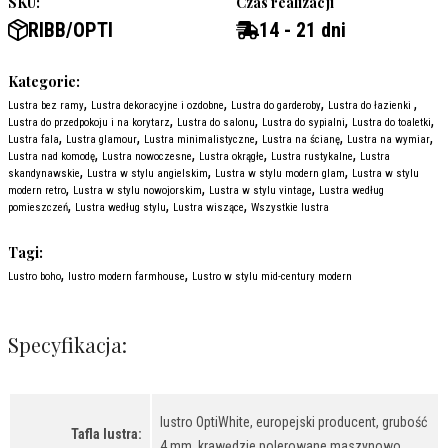
SKU:
Czas realizacji
RIBB/OPTI
14 - 21 dni
Kategorie:
,
,
,
,
Lustra bez ramy
Lustra dekoracyjne i ozdobne
Lustra do garderoby
Lustra do łazienki
,
,
,
,
Lustra do przedpokoju i na korytarz
Lustra do salonu
Lustra do sypialni
Lustra do toaletki
,
,
,
,
,
Lustra fala
Lustra glamour
Lustra minimalistyczne
Lustra na ścianę
Lustra na wymiar
,
,
,
,
Lustra nad komodę
Lustra nowoczesne
Lustra okrągłe
Lustra rustykalne
Lustra
,
,
,
skandynawskie
Lustra w stylu angielskim
Lustra w stylu modern glam
Lustra w stylu
,
,
,
modern retro
Lustra w stylu nowojorskim
Lustra w stylu vintage
Lustra według
,
,
,
pomieszczeń
Lustra według stylu
Lustra wiszące
Wszystkie lustra
Tagi:
,
,
Lustro boho
lustro modern farmhouse
Lustro w stylu mid-century modern
Specyfikacja:
lustro OptiWhite, europejski producent, grubość
Tafla lustra:
4 mm, krawędzie polerowane maszynowo