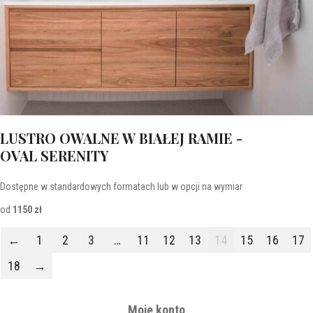
LUSTRO OWALNE W BIAŁEJ RAMIE -
OVAL SERENITY
Dostępne w standardowych formatach lub w opcji na wymiar
od
1150 zł
←
1
2
3
…
11
12
13
14
15
16
17
18
→
Moje konto