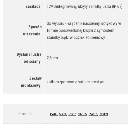
Zasilacz:
12V zintegrowany, ukryty za taflą lustra (IP 67)
do wyboru - włącznik naścienny, dotykowy w
Sposób
formie podświetlonej kropki z symbolem
włączania:
standby bądź włącznik zbliżeniowy
Dystans lustra
2,5 cm
od ściany:
Zestaw
kołki rozporowe z hakiem prostym
montażowy:
,
,
,
,
,
Format
45×80
50×88
55×97
60×105
65×115
70×124