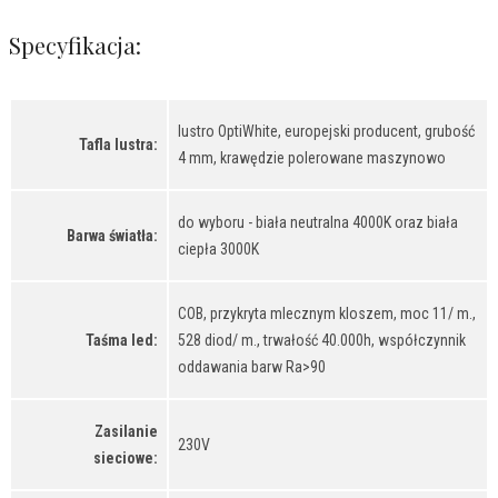
Specyfikacja:
lustro OptiWhite, europejski producent, grubość
Tafla lustra:
4 mm, krawędzie polerowane maszynowo
do wyboru - biała neutralna 4000K oraz biała
Barwa światła:
ciepła 3000K
COB, przykryta mlecznym kloszem, moc 11/ m.,
Taśma led:
528 diod/ m., trwałość 40.000h, współczynnik
oddawania barw Ra>90
Zasilanie
230V
sieciowe: