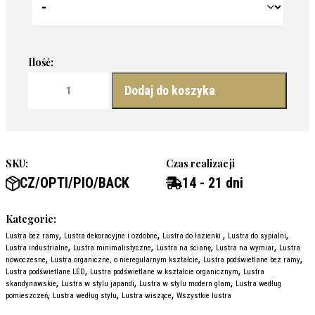
ilość LUSTRO O ORGANICZNYM KSZTAŁCIE PODŚWIETLANE - 
Dodaj do koszyka
SKU:
Czas realizacji
CZ/OPTI/PIO/BACK
14 - 21 dni
Kategorie:
,
,
,
,
Lustra bez ramy
Lustra dekoracyjne i ozdobne
Lustra do łazienki
Lustra do sypialni
,
,
,
,
Lustra industrialne
Lustra minimalistyczne
Lustra na ścianę
Lustra na wymiar
Lustra
,
,
,
nowoczesne
Lustra organiczne, o nieregularnym kształcie
Lustra podświetlane bez ramy
,
,
Lustra podświetlane LED
Lustra podświetlane w kształcie organicznym
Lustra
,
,
,
skandynawskie
Lustra w stylu japandi
Lustra w stylu modern glam
Lustra według
,
,
,
pomieszczeń
Lustra według stylu
Lustra wiszące
Wszystkie lustra