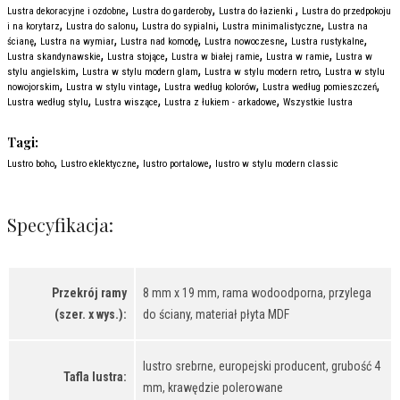
,
,
,
Lustra dekoracyjne i ozdobne
Lustra do garderoby
Lustra do łazienki
Lustra do przedpokoju
,
,
,
,
i na korytarz
Lustra do salonu
Lustra do sypialni
Lustra minimalistyczne
Lustra na
,
,
,
,
,
ścianę
Lustra na wymiar
Lustra nad komodę
Lustra nowoczesne
Lustra rustykalne
,
,
,
,
Lustra skandynawskie
Lustra stojące
Lustra w białej ramie
Lustra w ramie
Lustra w
,
,
,
stylu angielskim
Lustra w stylu modern glam
Lustra w stylu modern retro
Lustra w stylu
,
,
,
,
nowojorskim
Lustra w stylu vintage
Lustra według kolorów
Lustra według pomieszczeń
,
,
,
Lustra według stylu
Lustra wiszące
Lustra z łukiem - arkadowe
Wszystkie lustra
Tagi:
,
,
,
Lustro boho
Lustro eklektyczne
lustro portalowe
lustro w stylu modern classic
Specyfikacja:
Przekrój ramy
8 mm x 19 mm, rama wodoodporna, przylega
(szer. x wys.):
do ściany, materiał płyta MDF
lustro srebrne, europejski producent, grubość 4
Tafla lustra:
mm, krawędzie polerowane