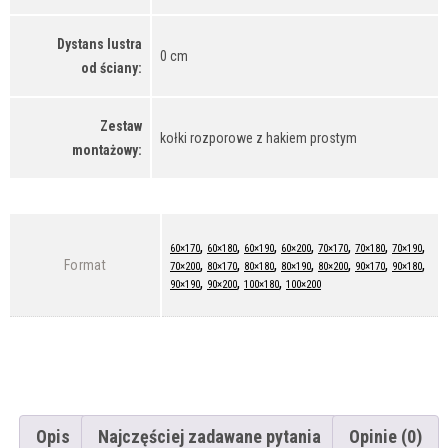
Dystans lustra
0 cm
od ściany:
Zestaw
kołki rozporowe z hakiem prostym
montażowy:
,
,
,
,
,
,
,
60×170
60×180
60×190
60×200
70×170
70×180
70×190
,
,
,
,
,
,
,
Format
70×200
80×170
80×180
80×190
80×200
90×170
90×180
,
,
,
90×190
90×200
100×180
100×200
Opis
Najczęściej zadawane pytania
Opinie (0)