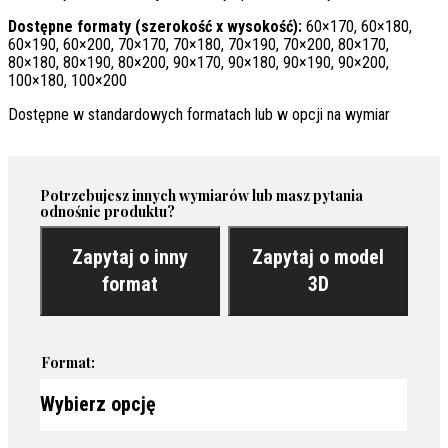
Dostępne formaty (szerokość x wysokość):
60×170, 60×180,
60×190, 60×200, 70×170, 70×180, 70×190, 70×200, 80×170,
80×180, 80×190, 80×200, 90×170, 90×180, 90×190, 90×200,
100×180, 100×200
Dostępne w standardowych formatach lub w opcji na wymiar
Potrzebujesz innych wymiarów lub masz pytania
odnośnie produktu?
Zapytaj o inny
Zapytaj o model
format
3D
Format: