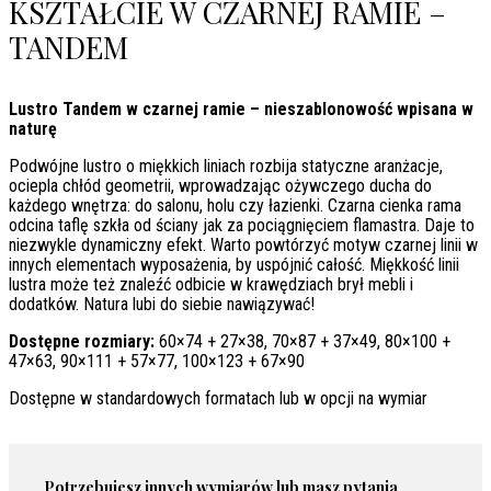
KSZTAŁCIE W CZARNEJ RAMIE –
TANDEM
Lustro Tandem w czarnej ramie – nieszablonowość wpisana w
naturę
Podwójne lustro o miękkich liniach rozbija statyczne aranżacje,
ociepla chłód geometrii, wprowadzając ożywczego ducha do
każdego wnętrza: do salonu, holu czy łazienki. Czarna cienka rama
odcina taflę szkła od ściany jak za pociągnięciem flamastra. Daje to
niezwykle dynamiczny efekt. Warto powtórzyć motyw czarnej linii w
innych elementach wyposażenia, by uspójnić całość. Miękkość linii
lustra może też znaleźć odbicie w krawędziach brył mebli i
dodatków. Natura lubi do siebie nawiązywać!
Dostępne rozmiary:
60×74 + 27×38, 70×87 + 37×49, 80×100 +
47×63, 90×111 + 57×77, 100×123 + 67×90
Dostępne w standardowych formatach lub w opcji na wymiar
Potrzebujesz innych wymiarów lub masz pytania