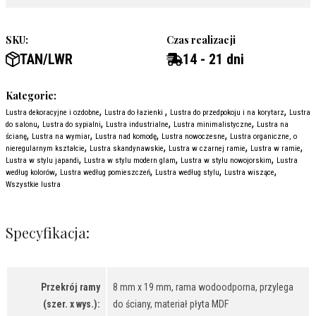
SKU:
Czas realizacji
TAN/LWR
14 - 21 dni
Kategorie:
,
,
,
Lustra dekoracyjne i ozdobne
Lustra do łazienki
Lustra do przedpokoju i na korytarz
Lustra
,
,
,
,
do salonu
Lustra do sypialni
Lustra industrialne
Lustra minimalistyczne
Lustra na
,
,
,
,
ścianę
Lustra na wymiar
Lustra nad komodę
Lustra nowoczesne
Lustra organiczne, o
,
,
,
,
nieregularnym kształcie
Lustra skandynawskie
Lustra w czarnej ramie
Lustra w ramie
,
,
,
Lustra w stylu japandi
Lustra w stylu modern glam
Lustra w stylu nowojorskim
Lustra
,
,
,
,
według kolorów
Lustra według pomieszczeń
Lustra według stylu
Lustra wiszące
Wszystkie lustra
Specyfikacja:
Przekrój ramy
8 mm x 19 mm, rama wodoodporna, przylega
(szer. x wys.):
do ściany, materiał płyta MDF