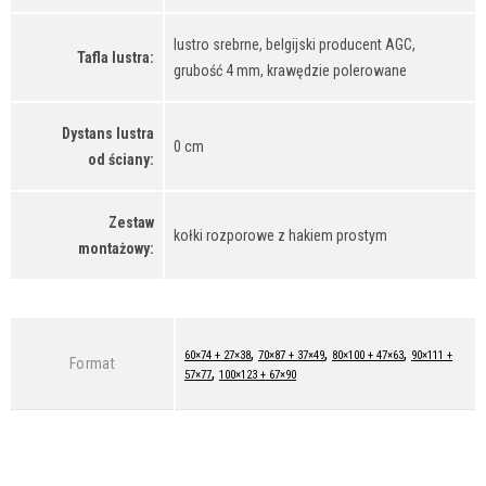
lustro srebrne, belgijski producent AGC,
Tafla lustra:
grubość 4 mm, krawędzie polerowane
Dystans lustra
0 cm
od ściany:
Zestaw
kołki rozporowe z hakiem prostym
montażowy:
,
,
,
60×74 + 27×38
70×87 + 37×49
80×100 + 47×63
90×111 +
Format
,
57×77
100×123 + 67×90