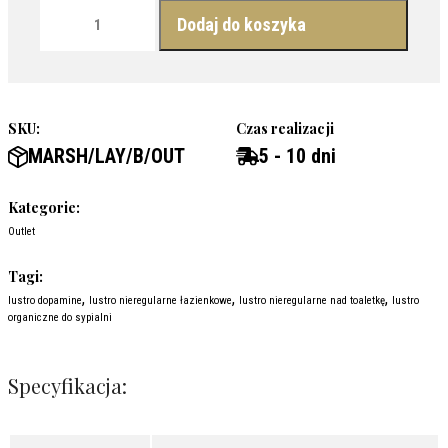
ilość MARSHMALLOW LAYERED - DEKORACYJNE LUSTRO, W CZ
Dodaj do koszyka
SKU:
Czas realizacji
MARSH/LAY/B/OUT
5 - 10 dni
Kategorie:
Outlet
Tagi:
,
,
,
lustro dopamine
lustro nieregularne łazienkowe
lustro nieregularne nad toaletkę
lustro
organiczne do sypialni
Specyfikacja: