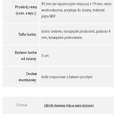
85 mm (w najszerszym miejscu) x 19 mm, rama
Przekrój ramy
wodoodporna, przylega do ściany, materiał
(szer. x wys.):
płyta MDF
lustro srebrne, europejski producent, grubość 4
Tafla lustra:
mm, krawędzie polerowane
Dystans lustra
0 cm
od ściany:
Zestaw
kołki rozporowe z hakiem prostym
montażowy:
Format
100×100 (dostępne tylko w takim formacie)