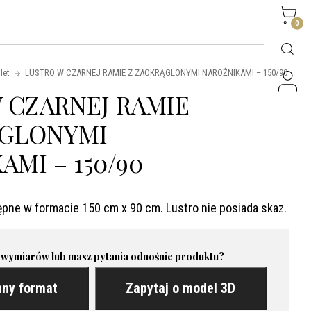
Side
0
let
LUSTRO W CZARNEJ RAMIE Z ZAOKRĄGLONYMI NAROŻNIKAMI – 150/90
 CZARNEJ RAMIE
ĄGLONYMI
MI – 150/90
ępne w formacie 150 cm x 90 cm. Lustro nie posiada skaz.
 wymiarów lub masz pytania odnośnie produktu?
nny format
Zapytaj o model 3D