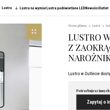
Lustra
Lustra na wymiar
Lustra podświetlane LED
Nowości
Outlet
Main navigation
Strona główna
Lustra
Out
LUSTRO W
Z ZAOKR
NAROŻNIKA
Lustro w Outlecie dost
Potrzebujesz innych
Zapytaj o i