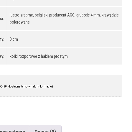
lustro srebrne, belgijski producent AGC, grubość 4 mm, krawędzie
ra:
polerowane
ny:
0 cm
wy:
kołki rozporowe z hakiem prostym
50×90 (dostępne tylko w takim formacie)
ane pytania
Opinie (0)