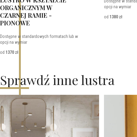
Dostępne w stand
ORGANICZNYM W
opcji na wymiar
CZARNEJ RAMIE -
od
1380 zł
PIONOWE
Dostępne w standardowych formatach lub w
opcji na wymiar
od
1370 zł
Sprawdź inne lustra