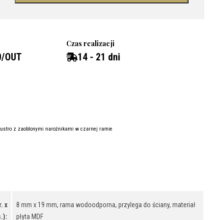
Czas realizacji
0/OUT
14 - 21 dni
lustro z zaoblonymi narożnikami w czarnej ramie
. x
8 mm x 19 mm, rama wodoodporna, przylega do ściany, materiał
.):
płyta MDF