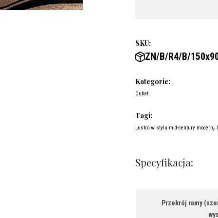
SKU:
ZN/B/R4/B/150x9
Kategorie:
Outlet
Tagi:
,
Lustro w stylu mid-century modern
Specyfikacja:
Przekrój ramy (szer
wys