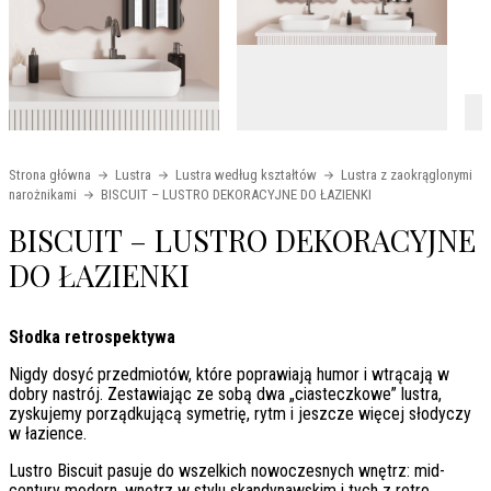
Strona główna
Lustra
Lustra według kształtów
Lustra z zaokrąglonymi
narożnikami
BISCUIT – LUSTRO DEKORACYJNE DO ŁAZIENKI
BISCUIT – LUSTRO DEKORACYJNE
DO ŁAZIENKI
Słodka retrospektywa
Nigdy dosyć przedmiotów, które poprawiają humor i wtrącają w
dobry nastrój. Zestawiając ze sobą dwa „ciasteczkowe” lustra,
zyskujemy porządkującą symetrię, rytm i jeszcze więcej słodyczy
w łazience.
Lustro Biscuit pasuje do wszelkich nowoczesnych wnętrz: mid-
century modern, wnętrz w stylu skandynawskim i tych z retro