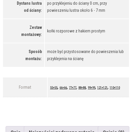
Dystans lustra
po przyklejeniu do ściany 0 cm, przy
od ściany:
powieszeniu lustra około 6 - 7 mm
Zestaw
kołki rozporowe z hakiem prostym
montażowy:
Sposób
może być przystosowane do powieszenia lub
montażu:
przyklejenia na ścianę
,
,
,
,
,
,
Format
55×55
66×66
77×77
88×88
99×99
121×121
110×110