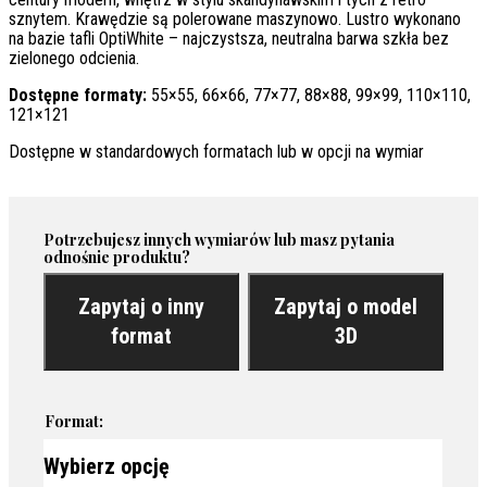
sznytem. Krawędzie są polerowane maszynowo. Lustro wykonano
na bazie tafli OptiWhite – najczystsza, neutralna barwa szkła bez
zielonego odcienia.
Dostępne formaty:
55×55, 66×66, 77×77, 88×88, 99×99, 110×110,
121×121
Dostępne w standardowych formatach lub w opcji na wymiar
Potrzebujesz innych wymiarów lub masz pytania
odnośnie produktu?
Zapytaj o inny
Zapytaj o model
format
3D
Format: