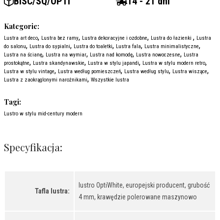
BISC/SQ/OPTI
14 - 21 dni
Kategorie:
,
,
,
,
Lustra art deco
Lustra bez ramy
Lustra dekoracyjne i ozdobne
Lustra do łazienki
Lustra
,
,
,
,
,
do salonu
Lustra do sypialni
Lustra do toaletki
Lustra fala
Lustra minimalistyczne
,
,
,
,
Lustra na ścianę
Lustra na wymiar
Lustra nad komodę
Lustra nowoczesne
Lustra
,
,
,
,
prostokątne
Lustra skandynawskie
Lustra w stylu japandi
Lustra w stylu modern retro
,
,
,
,
Lustra w stylu vintage
Lustra według pomieszczeń
Lustra według stylu
Lustra wiszące
,
Lustra z zaokrąglonymi narożnikami
Wszystkie lustra
Tagi:
Lustro w stylu mid-century modern
Specyfikacja:
lustro OptiWhite, europejski producent, grubość
Tafla lustra:
4 mm, krawędzie polerowane maszynowo