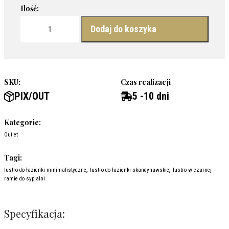
ilość LUSTRO PIXEL MINIMALISTYCZNE, SKANDYNAWSKIE LUS
Dodaj do koszyka
SKU:
Czas realizacji
PIX/OUT
5 -10 dni
Kategorie:
Outlet
Tagi:
,
,
lustro do łazienki minimalistyczne
lustro do łazienki skandynawskie
lustro w czarnej
ramie do sypialni
Specyfikacja: