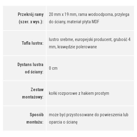
Przekrój ramy
20 mm x 19 mm, rama wodoodporna, przylega
(szer. x wys.):
do ściany, materiał płyta MDF
lustro srebrne, europejski producent, grubość 4
Tafla lustra:
mm, krawędzie polerowane
Dystans lustra
0 cm
od ściany:
Zestaw
kołki rozporowe z hakiem prostym
montażowy:
Sposób
może być przystosowane do powieszenia lub
montażu:
oparcia o ścianę