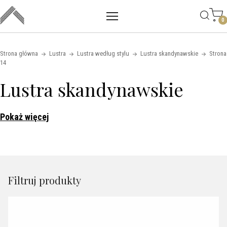
Main mobile navigation
Skip to content
0
Strona główna
Lustra
Lustra według stylu
Lustra skandynawskie
Strona
14
Lustra skandynawskie
Pokaż więcej
Filtruj produkty