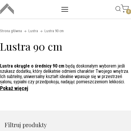
Main mobile navigation
Skip to content
0
Strona główna
Lustra
Lustra 90 cm
Lustra 90 cm
Lustra okrągłe o średnicy 90 cm
będą doskonałym wyborem jeśli
szukasz dodatku, który delikatnie odmieni charakter Twojego wnętrza.
Ich subtelny, uniwersalny kształt idealnie wpasuje się w przestrzeń
salonu, sypialni czy przedpokoju, nadając pomieszczeniom lekkości.
Średnica lustra 90 cm
jest wystarczająco duża, by wygodnie się
Pokaż więcej
przejrzeć, a zarazem na tyle kompaktowa, by nie przytłoczyć wnętrza.
W naszej kolekcji znajdziesz modele minimalistyczne, loftowe, a także
bardziej dekoracyjne – wszystko, by trafić w Twój gust. Wybierz
lustro, które dopełni wystrój Twojego domu i pozwoli Ci spojrzeć na
niego z nowej perspektywy.
Filtruj produkty