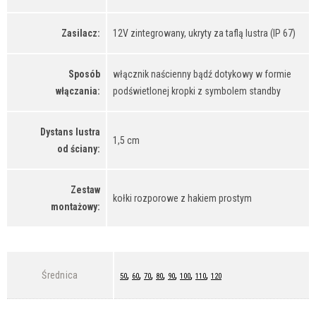
Zasilacz:
12V zintegrowany, ukryty za taflą lustra (IP 67)
Sposób
włącznik naścienny bądź dotykowy w formie
włączania:
podświetlonej kropki z symbolem standby
Dystans lustra
1,5 cm
od ściany:
Zestaw
kołki rozporowe z hakiem prostym
montażowy:
,
,
,
,
,
,
,
Średnica
50
60
70
80
90
100
110
120