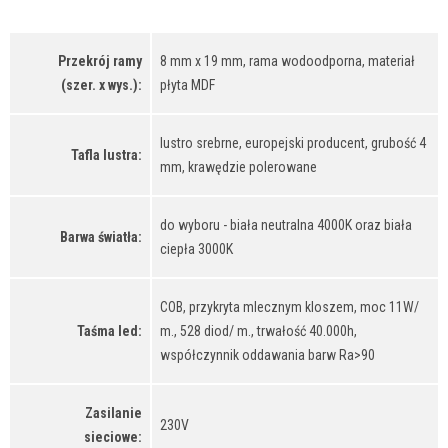
Przekrój ramy
8 mm x 19 mm, rama wodoodporna, materiał
(szer. x wys.):
płyta MDF
lustro srebrne, europejski producent, grubość 4
Tafla lustra:
mm, krawędzie polerowane
do wyboru - biała neutralna 4000K oraz biała
Barwa światła:
ciepła 3000K
COB, przykryta mlecznym kloszem, moc 11W/
Taśma led:
m., 528 diod/ m., trwałość 40.000h,
współczynnik oddawania barw Ra>90
Zasilanie
230V
sieciowe: