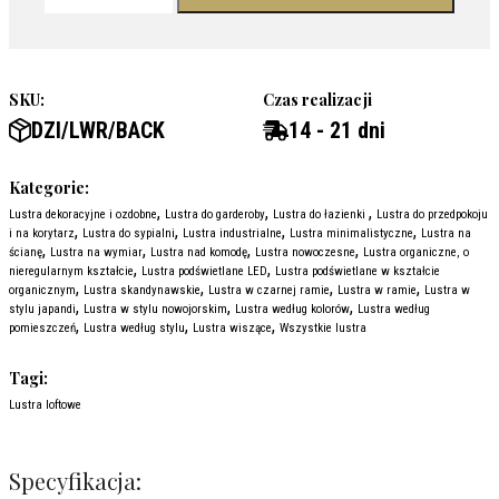
SKU:
Czas realizacji
DZI/LWR/BACK
14 - 21 dni
Kategorie:
,
,
,
Lustra dekoracyjne i ozdobne
Lustra do garderoby
Lustra do łazienki
Lustra do przedpokoju
,
,
,
,
i na korytarz
Lustra do sypialni
Lustra industrialne
Lustra minimalistyczne
Lustra na
,
,
,
,
ścianę
Lustra na wymiar
Lustra nad komodę
Lustra nowoczesne
Lustra organiczne, o
,
,
nieregularnym kształcie
Lustra podświetlane LED
Lustra podświetlane w kształcie
,
,
,
,
organicznym
Lustra skandynawskie
Lustra w czarnej ramie
Lustra w ramie
Lustra w
,
,
,
stylu japandi
Lustra w stylu nowojorskim
Lustra według kolorów
Lustra według
,
,
,
pomieszczeń
Lustra według stylu
Lustra wiszące
Wszystkie lustra
Tagi:
Lustra loftowe
Specyfikacja: