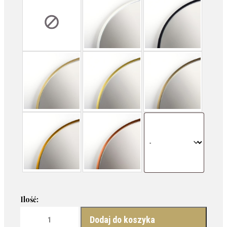
ilość LUSTRO W KSZTAŁCIE ORGANICZNYM W CZARNEJ RAMI
Dodaj do koszyka