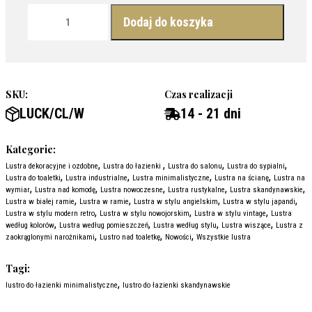
ilość LUSTRO LUCKY CLOVER WHITE - DO ŁAZIENKI
Dodaj do koszyka
SKU:
Czas realizacji
LUCK/CL/W
14 - 21 dni
Kategorie:
,
,
,
,
Lustra dekoracyjne i ozdobne
Lustra do łazienki
Lustra do salonu
Lustra do sypialni
,
,
,
,
Lustra do toaletki
Lustra industrialne
Lustra minimalistyczne
Lustra na ścianę
Lustra na
,
,
,
,
,
wymiar
Lustra nad komodę
Lustra nowoczesne
Lustra rustykalne
Lustra skandynawskie
,
,
,
,
Lustra w białej ramie
Lustra w ramie
Lustra w stylu angielskim
Lustra w stylu japandi
,
,
,
Lustra w stylu modern retro
Lustra w stylu nowojorskim
Lustra w stylu vintage
Lustra
,
,
,
,
według kolorów
Lustra według pomieszczeń
Lustra według stylu
Lustra wiszące
Lustra z
,
,
,
zaokrąglonymi narożnikami
Lustro nad toaletkę
Nowości
Wszystkie lustra
Tagi:
,
lustro do łazienki minimalistyczne
lustro do łazienki skandynawskie