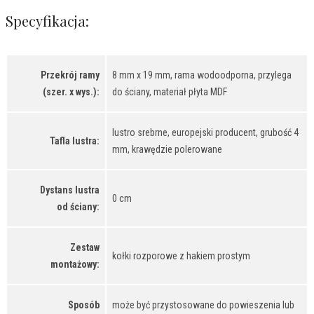
Specyfikacja:
Przekrój ramy
8 mm x 19 mm, rama wodoodporna, przylega
(szer. x wys.):
do ściany, materiał płyta MDF
lustro srebrne, europejski producent, grubość 4
Tafla lustra:
mm, krawędzie polerowane
Dystans lustra
0 cm
od ściany:
Zestaw
kołki rozporowe z hakiem prostym
montażowy:
Sposób
może być przystosowane do powieszenia lub