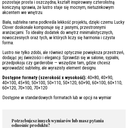
pozostaje prosta i oszczędna, kształt inspirowany czterolistną
koniczyną sprawia, że lustro staje się mocnym, nietuzinkowym
akcentem we wnętrzu.
Biała, subtelna rama podkreśla lekkość projektu, dzięki czemu Lucky
Clover doskonale komponuje się z jasnymi, przestronnymi
aranżacjami. To idealny dodatek do wnętrz minimalistycznych,
nowoczesnych oraz tych, w których liczy się harmonia i czysta
forma.
Lustro nie tylko zdobi, ale również optycznie powiększa przestrzeń,
dodając jej świeżości i elegancji. Sprawdzi się w salonie, sypialni,
przedpokoju czy garderobie — wszędzie tam, gdzie chcesz
wprowadzić subtelny, ale wyrazisty element designu.
Dostępne formaty (szerokość x wysokość):
40×80, 40×90,
40×100, 45×90, 50×100, 50×110, 50×120, 60×90, 60×100, 60×110,
60×120, 70×100, 70×120
Dostępne w standardowych formatach lub w opcji na wymiar
Potrzebujesz innych wymiarów lub masz pytania
odnośnie produktu?