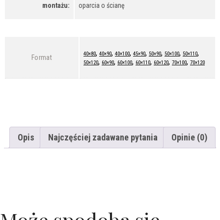
montażu:
oparcia o ścianę
,
,
,
,
,
,
,
40×80
40×90
40×100
45×90
50×90
50×100
50×110
Format
,
,
,
,
,
,
50×120
60×90
60×100
60×110
60×120
70×100
70×120
Opis
Najczęściej zadawane pytania
Opinie (0)
Może spodoba się